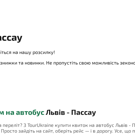
ассау
іться на нашу розсилку!
ї, знижки та новинки. Не пропустіть свою можливість зеко
м на автобус
Львів - Пассау
а переліт? З TourUkraine купити квиток на автобус Львів -
росто зайдіть на сайт, оберіть рейс — і в дорогу. Усе, що 