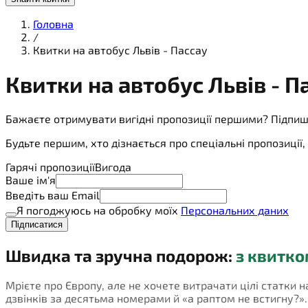
Головна
/
Квитки на автобус Львів - Пассау
Квитки на
автобус
Львів - П
Бажаєте отримувати вигідні пропозиції першими? Підпиш
Будьте першим, хто дізнається про спеціальні пропозиці
Гарячі пропозиції
Вигода
Ваше ім'я
Введіть ваш Email
Я погоджуюсь на обробку моїх
Персональних даних
Підписатися
Швидка та зручна подорож:
з квитко
Мрієте про Європу, але не хочете витрачати цілі статки н
дзвінків за десятьма номерами й «а раптом не встигну?». П