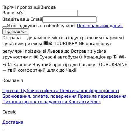
Гарячі пропозиції
Вигода
Ваше ім'я
Введіть ваш Email
Я погоджуюсь на обробку моїх
Персональних даних
Підписатися
Острава — динамічне місто з індустріальним шармом і
сучасним ритмом 🏙️⚙️ TOURUKRAINE організовує
регулярні поїздки зі Львова до Острави з усіма
зручностями: 🚌 Сучасні автобуси ❄️ Кондиціонер 📶 Wi-
Fi 🔌 Зарядки Зручний простір для багажу TOURUKRAINE
— твій комфортний шлях до Чехії!
Компанія
Про нас
Публічна оферта
Політика конфіденційності
Бронювання, оплата, повернення
Правила перевезення
Питання що часто задаються
Контакти
Блог
Сервіс
Доставка