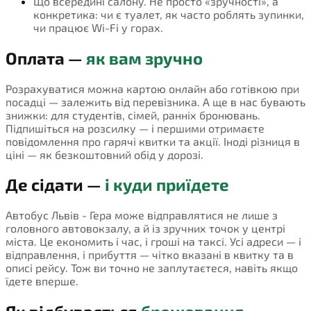
Що всередині салону. Не просто «зручності», а
конкретика: чи є туалет, як часто роблять зупинки,
чи працює Wi-Fi у горах.
Оплата —
як вам зручно
Розрахуватися можна картою онлайн або готівкою при
посадці — залежить від перевізника. А ще в нас бувають
знижки: для студентів, сімей, ранніх бронювань.
Підпишіться на розсилку — і першими отримаєте
повідомлення про гарячі квитки та акції. Іноді різниця в
ціні — як безкоштовний обід у дорозі.
Де сідати —
і куди приїдете
Автобус Львів - Гера може відправлятися не лише з
головного автовокзалу, а й із зручних точок у центрі
міста. Це економить і час, і гроші на таксі. Усі адреси — і
відправлення, і прибуття — чітко вказані в квитку та в
описі рейсу. Тож ви точно не заплутаєтеся, навіть якщо
їдете вперше.