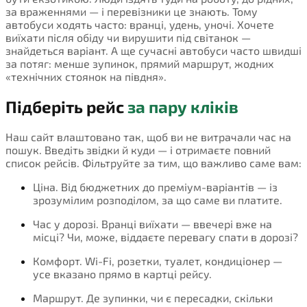
за враженнями — і перевізники це знають. Тому
автобуси ходять часто: вранці, удень, уночі. Хочете
виїхати після обіду чи вирушити під світанок —
знайдеться варіант. А ще сучасні автобуси часто швидші
за потяг: менше зупинок, прямий маршрут, жодних
«технічних стоянок на півдня».
Підберіть рейс
за пару кліків
Наш сайт влаштовано так, щоб ви не витрачали час на
пошук. Введіть звідки й куди — і отримаєте повний
список рейсів. Фільтруйте за тим, що важливо саме вам:
Ціна. Від бюджетних до преміум-варіантів — із
зрозумілим розподілом, за що саме ви платите.
Час у дорозі. Вранці виїхати — ввечері вже на
місці? Чи, може, віддаєте перевагу спати в дорозі?
Комфорт. Wi-Fi, розетки, туалет, кондиціонер —
усе вказано прямо в картці рейсу.
Маршрут. Де зупинки, чи є пересадки, скільки