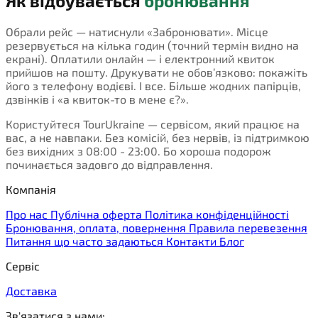
Як відбувається
бронювання
Обрали рейс — натиснули «Забронювати». Місце
резервується на кілька годин (точний термін видно на
екрані). Оплатили онлайн — і електронний квиток
прийшов на пошту. Друкувати не обов’язково: покажіть
його з телефону водієві. І все. Більше жодних папірців,
дзвінків і «а квиток-то в мене є?».
Користуйтеся TourUkraine — сервісом, який працює на
вас, а не навпаки. Без комісій, без нервів, із підтримкою
без вихідних з 08:00 - 23:00. Бо хороша подорож
починається задовго до відправлення.
Компанія
Про нас
Публічна оферта
Політика конфіденційності
Бронювання, оплата, повернення
Правила перевезення
Питання що часто задаються
Контакти
Блог
Сервіс
Доставка
Зв'язатися з нами: