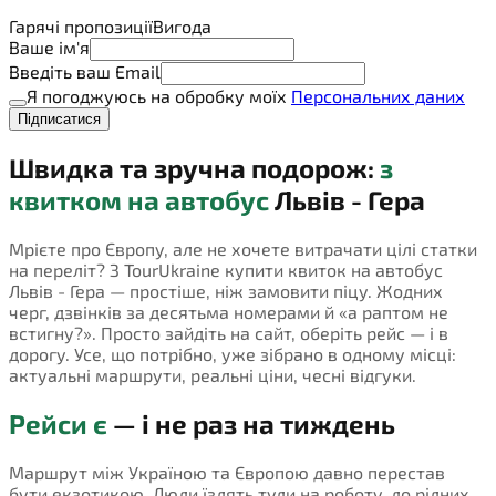
Гарячі пропозиції
Вигода
Ваше ім'я
Введіть ваш Email
Я погоджуюсь на обробку моїх
Персональних даних
Підписатися
Швидка та зручна подорож:
з
квитком на автобус
Львів - Гера
Мрієте про Європу, але не хочете витрачати цілі статки
на переліт? З TourUkraine купити квиток на автобус
Львів - Гера — простіше, ніж замовити піцу. Жодних
черг, дзвінків за десятьма номерами й «а раптом не
встигну?». Просто зайдіть на сайт, оберіть рейс — і в
дорогу. Усе, що потрібно, уже зібрано в одному місці:
актуальні маршрути, реальні ціни, чесні відгуки.
Рейси є
— і не раз на тиждень
Маршрут між Україною та Європою давно перестав
бути екзотикою. Люди їздять туди на роботу, до рідних,