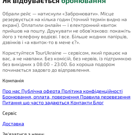
Як відбувається
бронювання
Обрали рейс — натиснули «Забронювати». Місце
резервується на кілька годин (точний термін видно на
екрані). Оплатили онлайн — і електронний квиток
прийшов на пошту. Друкувати не обов’язково: покажіть
його з телефону водієві. І все. Більше жодних папірців,
дзвінків і «а квиток-то в мене є?».
Користуйтеся TourUkraine — сервісом, який працює на
вас, а не навпаки. Без комісій, без нервів, із підтримкою
без вихідних з 08:00 - 23:00. Бо хороша подорож
починається задовго до відправлення.
Компанія
Про нас
Публічна оферта
Політика конфіденційності
Бронювання, оплата, повернення
Правила перевезення
Питання що часто задаються
Контакти
Блог
Сервіс
Доставка
Зв'язатися з нами: