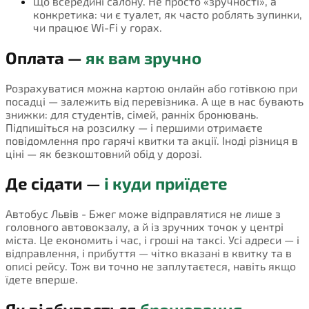
Що всередині салону. Не просто «зручності», а
конкретика: чи є туалет, як часто роблять зупинки,
чи працює Wi-Fi у горах.
Оплата —
як вам зручно
Розрахуватися можна картою онлайн або готівкою при
посадці — залежить від перевізника. А ще в нас бувають
знижки: для студентів, сімей, ранніх бронювань.
Підпишіться на розсилку — і першими отримаєте
повідомлення про гарячі квитки та акції. Іноді різниця в
ціні — як безкоштовний обід у дорозі.
Де сідати —
і куди приїдете
Автобус Львів - Бжег може відправлятися не лише з
головного автовокзалу, а й із зручних точок у центрі
міста. Це економить і час, і гроші на таксі. Усі адреси — і
відправлення, і прибуття — чітко вказані в квитку та в
описі рейсу. Тож ви точно не заплутаєтеся, навіть якщо
їдете вперше.