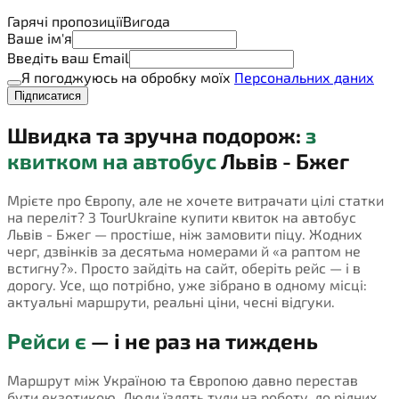
Гарячі пропозиції
Вигода
Ваше ім'я
Введіть ваш Email
Я погоджуюсь на обробку моїх
Персональних даних
Підписатися
Швидка та зручна подорож:
з
квитком на автобус
Львів - Бжег
Мрієте про Європу, але не хочете витрачати цілі статки
на переліт? З TourUkraine купити квиток на автобус
Львів - Бжег — простіше, ніж замовити піцу. Жодних
черг, дзвінків за десятьма номерами й «а раптом не
встигну?». Просто зайдіть на сайт, оберіть рейс — і в
дорогу. Усе, що потрібно, уже зібрано в одному місці:
актуальні маршрути, реальні ціни, чесні відгуки.
Рейси є
— і не раз на тиждень
Маршрут між Україною та Європою давно перестав
бути екзотикою. Люди їздять туди на роботу, до рідних,