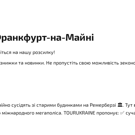
Франкфурт-на-Майні
іться на нашу розсилку!
ї, знижки та новинки. Не пропустіть свою можливість зеко
йно сусідять зі старими будинками на Ремерберзі 🏛️. Тут
о міжнародного мегаполіса. TOURUKRAINE пропонує: ✅ суча