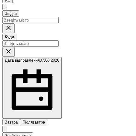
RU
Звідки
Куди
Дата відправлення
07.08.2026
Завтра
Післязавтра
Знайти квитки