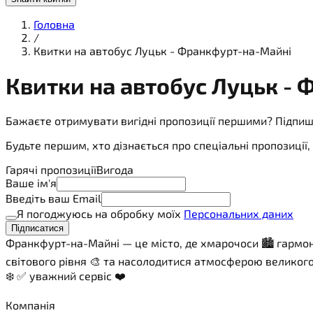
Головна
/
Квитки на автобус Луцьк - Франкфурт-на-Майні
Квитки на
автобус
Луцьк - 
Бажаєте отримувати вигідні пропозиції першими? Підпиш
Будьте першим, хто дізнається про спеціальні пропозиці
Гарячі пропозиції
Вигода
Ваше ім'я
Введіть ваш Email
Я погоджуюсь на обробку моїх
Персональних даних
Підписатися
Франкфурт-на-Майні — це місто, де хмарочоси 🏙️ гармоні
світового рівня 🎨 та насолодитися атмосферою великог
❄️ ✅ уважний сервіс ❤️
Компанія