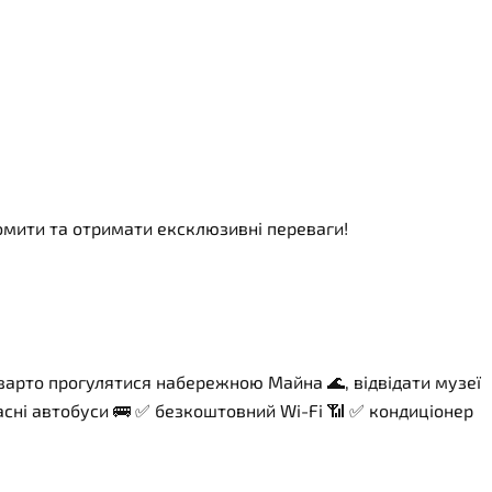
номити та отримати ексклюзивні переваги!
 варто прогулятися набережною Майна 🌊, відвідати музеї
сні автобуси 🚌 ✅ безкоштовний Wi-Fi 📶 ✅ кондиціонер