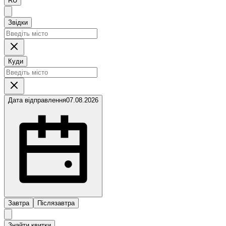
RU
Звідки
Куди
Дата відправлення
07.08.2026
Завтра
Післязавтра
Знайти квитки