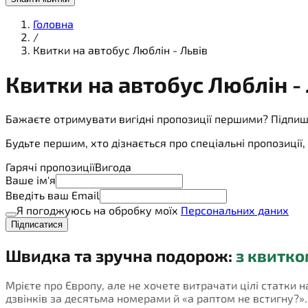
Головна
/
Квитки на автобус Люблін - Львів
Квитки на
автобус
Люблін - 
Бажаєте отримувати вигідні пропозиції першими? Підпиш
Будьте першим, хто дізнається про спеціальні пропозиці
Гарячі пропозиції
Вигода
Ваше ім'я
Введіть ваш Email
Я погоджуюсь на обробку моїх
Персональних даних
Підписатися
Швидка та зручна подорож:
з квитко
Мрієте про Європу, але не хочете витрачати цілі статки н
дзвінків за десятьма номерами й «а раптом не встигну?». П