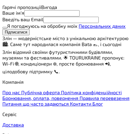
Гарячі пропозиції
Вигода
Ваше ім'я
Введіть ваш Email
Я погоджуюсь на обробку моїх
Персональних даних
Підписатися
Злін — модерністське місто з унікальною архітектурою
🏙️. Саме тут народилася компанія Bata 👞, і сьогодні
Злін відомий своїми футуристичними будівлями,
музеями та фестивалями. 🌟 TOURUKRAINE пропонує:
Wi-Fi 🌐, кондиціонери ❄️, просте бронювання 📲,
цілодобову підтримку 📞.
Компанія
Про нас
Публічна оферта
Політика конфіденційності
Бронювання, оплата, повернення
Правила перевезення
Питання що часто задаються
Контакти
Блог
Сервіс
Доставка