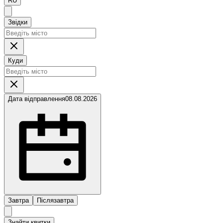
RU
Звідки
Куди
Дата відправлення
08.08.2026
Завтра
Післязавтра
Знайти квитки