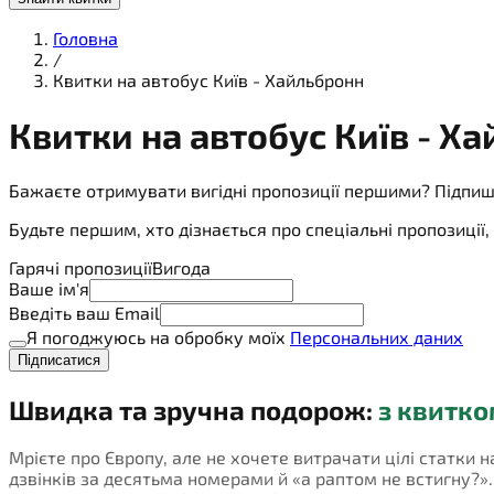
Головна
/
Квитки на автобус Київ - Хайльбронн
Квитки на
автобус
Київ - Х
Бажаєте отримувати вигідні пропозиції першими? Підпиш
Будьте першим, хто дізнається про спеціальні пропозиці
Гарячі пропозиції
Вигода
Ваше ім'я
Введіть ваш Email
Я погоджуюсь на обробку моїх
Персональних даних
Підписатися
Швидка та зручна подорож:
з квитко
Мрієте про Європу, але не хочете витрачати цілі статки н
дзвінків за десятьма номерами й «а раптом не встигну?». П