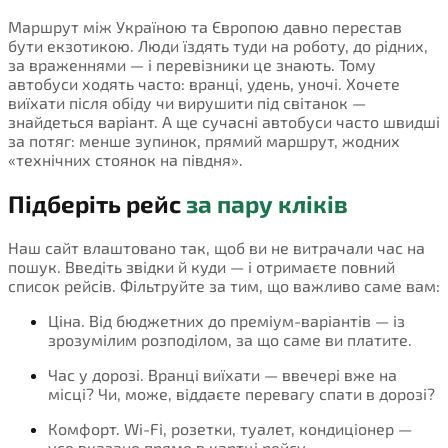
Маршрут між Україною та Європою давно перестав
бути екзотикою. Люди їздять туди на роботу, до рідних,
за враженнями — і перевізники це знають. Тому
автобуси ходять часто: вранці, удень, уночі. Хочете
виїхати після обіду чи вирушити під світанок —
знайдеться варіант. А ще сучасні автобуси часто швидші
за потяг: менше зупинок, прямий маршрут, жодних
«технічних стоянок на півдня».
Підберіть рейс
за пару кліків
Наш сайт влаштовано так, щоб ви не витрачали час на
пошук. Введіть звідки й куди — і отримаєте повний
список рейсів. Фільтруйте за тим, що важливо саме вам:
Ціна. Від бюджетних до преміум-варіантів — із
зрозумілим розподілом, за що саме ви платите.
Час у дорозі. Вранці виїхати — ввечері вже на
місці? Чи, може, віддаєте перевагу спати в дорозі?
Комфорт. Wi-Fi, розетки, туалет, кондиціонер —
усе вказано прямо в картці рейсу.