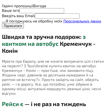
Гарячі пропозиції
Вигода
Ваше ім'я
Введіть ваш Email
Я погоджуюсь на обробку моїх
Персональних даних
Підписатися
Швидка та зручна подорож:
з
квитком на автобус
Кременчук -
Конін
Мрієте про Європу, але не хочете витрачати цілі статки
на переліт? З TourUkraine купити квиток на автобус
Кременчук - Конін — простіше, ніж замовити піцу.
Жодних черг, дзвінків за десятьма номерами й «а
раптом не встигну?». Просто зайдіть на сайт, оберіть
рейс — і в дорогу. Усе, що потрібно, уже зібрано в
одному місці: актуальні маршрути, реальні ціни, чесні
відгуки.
Рейси є
— і не раз на тиждень