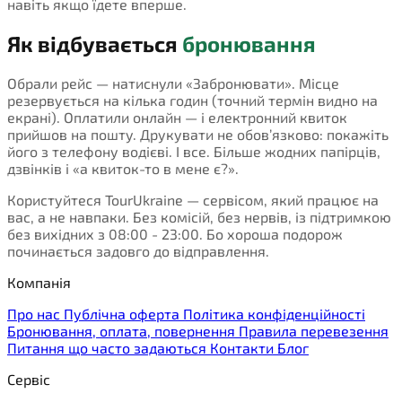
навіть якщо їдете вперше.
Як відбувається
бронювання
Обрали рейс — натиснули «Забронювати». Місце
резервується на кілька годин (точний термін видно на
екрані). Оплатили онлайн — і електронний квиток
прийшов на пошту. Друкувати не обов’язково: покажіть
його з телефону водієві. І все. Більше жодних папірців,
дзвінків і «а квиток-то в мене є?».
Користуйтеся TourUkraine — сервісом, який працює на
вас, а не навпаки. Без комісій, без нервів, із підтримкою
без вихідних з 08:00 - 23:00. Бо хороша подорож
починається задовго до відправлення.
Компанія
Про нас
Публічна оферта
Політика конфіденційності
Бронювання, оплата, повернення
Правила перевезення
Питання що часто задаються
Контакти
Блог
Сервіс