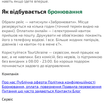
навіть якщо їдете вперше.
Як відбувається
бронювання
Обрали рейс — натиснули «Забронювати». Місце
резервується на кілька годин (точний термін видно на
екрані). Оплатили онлайн — і електронний квиток
прийшов на пошту. Друкувати не обов’язково: покажіть
його з телефону водієві. І все. Більше жодних папірців,
дзвінків і «а квиток-то в мене є?».
Користуйтеся TourUkraine — сервісом, який працює на
вас, а не навпаки. Без комісій, без нервів, із підтримкою
без вихідних з 08:00 - 23:00. Бо хороша подорож
починається задовго до відправлення.
Компанія
Про нас
Публічна оферта
Політика конфіденційності
Бронювання, оплата, повернення
Правила перевезення
Питання що часто задаються
Контакти
Блог
Сервіс