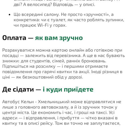
дві? А велосипед? Відповідь — у описі.
Що всередині салону. Не просто «зручності», а
конкретика: чи є туалет, як часто роблять зупинки,
чи працює Wi-Fi у горах.
Оплата —
як вам зручно
Розрахуватися можна картою онлайн або готівкою при
посадці — залежить від перевізника. А ще в нас бувають
знижки: для студентів, сімей, ранніх бронювань.
Підпишіться на розсилку — і першими отримаєте
повідомлення про гарячі квитки та акції. Іноді різниця в
ціні — як безкоштовний обід у дорозі.
Де сідати —
і куди приїдете
Автобус Кельн - Хмельницький може відправлятися не
лише з головного автовокзалу, а й із зручних точок у
центрі міста. Це економить і час, і гроші на таксі. Усі
адреси — і відправлення, і прибуття — чітко вказані в
квитку та в описі рейсу. Тож ви точно не заплутаєтеся,