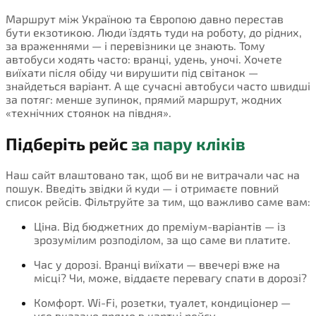
Маршрут між Україною та Європою давно перестав
бути екзотикою. Люди їздять туди на роботу, до рідних,
за враженнями — і перевізники це знають. Тому
автобуси ходять часто: вранці, удень, уночі. Хочете
виїхати після обіду чи вирушити під світанок —
знайдеться варіант. А ще сучасні автобуси часто швидші
за потяг: менше зупинок, прямий маршрут, жодних
«технічних стоянок на півдня».
Підберіть рейс
за пару кліків
Наш сайт влаштовано так, щоб ви не витрачали час на
пошук. Введіть звідки й куди — і отримаєте повний
список рейсів. Фільтруйте за тим, що важливо саме вам:
Ціна. Від бюджетних до преміум-варіантів — із
зрозумілим розподілом, за що саме ви платите.
Час у дорозі. Вранці виїхати — ввечері вже на
місці? Чи, може, віддаєте перевагу спати в дорозі?
Комфорт. Wi-Fi, розетки, туалет, кондиціонер —
усе вказано прямо в картці рейсу.