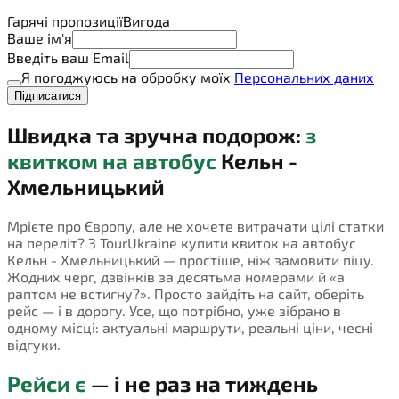
Гарячі пропозиції
Вигода
Ваше ім'я
Введіть ваш Email
Я погоджуюсь на обробку моїх
Персональних даних
Підписатися
Швидка та зручна подорож:
з
квитком на автобус
Кельн -
Хмельницький
Мрієте про Європу, але не хочете витрачати цілі статки
на переліт? З TourUkraine купити квиток на автобус
Кельн - Хмельницький — простіше, ніж замовити піцу.
Жодних черг, дзвінків за десятьма номерами й «а
раптом не встигну?». Просто зайдіть на сайт, оберіть
рейс — і в дорогу. Усе, що потрібно, уже зібрано в
одному місці: актуальні маршрути, реальні ціни, чесні
відгуки.
Рейси є
— і не раз на тиждень