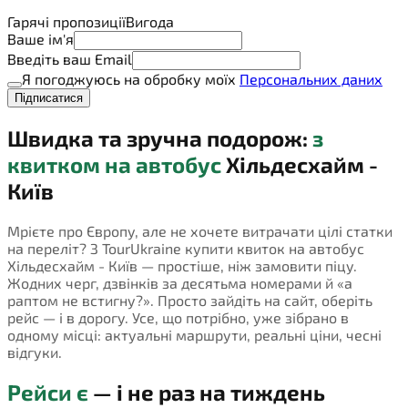
Гарячі пропозиції
Вигода
Ваше ім'я
Введіть ваш Email
Я погоджуюсь на обробку моїх
Персональних даних
Підписатися
Швидка та зручна подорож:
з
квитком на автобус
Хільдесхайм -
Київ
Мрієте про Європу, але не хочете витрачати цілі статки
на переліт? З TourUkraine купити квиток на автобус
Хільдесхайм - Київ — простіше, ніж замовити піцу.
Жодних черг, дзвінків за десятьма номерами й «а
раптом не встигну?». Просто зайдіть на сайт, оберіть
рейс — і в дорогу. Усе, що потрібно, уже зібрано в
одному місці: актуальні маршрути, реальні ціни, чесні
відгуки.
Рейси є
— і не раз на тиждень