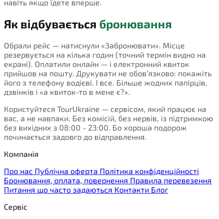
навіть якщо їдете вперше.
Як відбувається
бронювання
Обрали рейс — натиснули «Забронювати». Місце
резервується на кілька годин (точний термін видно на
екрані). Оплатили онлайн — і електронний квиток
прийшов на пошту. Друкувати не обов’язково: покажіть
його з телефону водієві. І все. Більше жодних папірців,
дзвінків і «а квиток-то в мене є?».
Користуйтеся TourUkraine — сервісом, який працює на
вас, а не навпаки. Без комісій, без нервів, із підтримкою
без вихідних з 08:00 - 23:00. Бо хороша подорож
починається задовго до відправлення.
Компанія
Про нас
Публічна оферта
Політика конфіденційності
Бронювання, оплата, повернення
Правила перевезення
Питання що часто задаються
Контакти
Блог
Сервіс