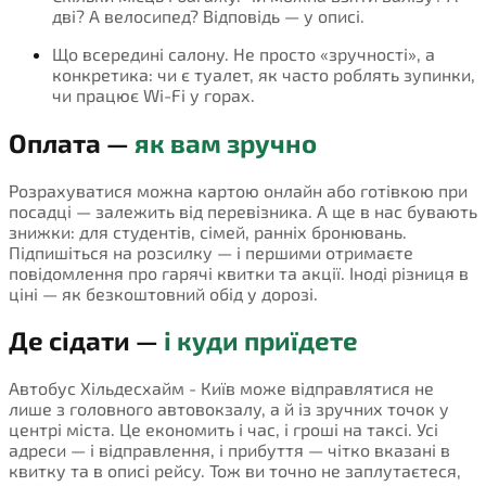
дві? А велосипед? Відповідь — у описі.
Що всередині салону. Не просто «зручності», а
конкретика: чи є туалет, як часто роблять зупинки,
чи працює Wi-Fi у горах.
Оплата —
як вам зручно
Розрахуватися можна картою онлайн або готівкою при
посадці — залежить від перевізника. А ще в нас бувають
знижки: для студентів, сімей, ранніх бронювань.
Підпишіться на розсилку — і першими отримаєте
повідомлення про гарячі квитки та акції. Іноді різниця в
ціні — як безкоштовний обід у дорозі.
Де сідати —
і куди приїдете
Автобус Хільдесхайм - Київ може відправлятися не
лише з головного автовокзалу, а й із зручних точок у
центрі міста. Це економить і час, і гроші на таксі. Усі
адреси — і відправлення, і прибуття — чітко вказані в
квитку та в описі рейсу. Тож ви точно не заплутаєтеся,