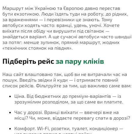
Маршрут між Україною та Європою давно перестав
бути екзотикою. Люди їздять туди на роботу, до рідних,
за враженнями — і перевізники це знають. Тому
автобуси ходять часто: вранці, удень, уночі. Хочете
виїхати після обіду чи вирушити під світанок —
знайдеться варіант. А ще сучасні автобуси часто швидші
за потяг: менше зупинок, прямий маршрут, жодних
«технічних стоянок на півдня».
Підберіть рейс
за пару кліків
Наш сайт влаштовано так, щоб ви не витрачали час на
пошук. Введіть звідки й куди — і отримаєте повний
список рейсів. Фільтруйте за тим, що важливо саме вам:
Ціна. Від бюджетних до преміум-варіантів — із
зрозумілим розподілом, за що саме ви платите.
Час у дорозі. Вранці виїхати — ввечері вже на
місці? Чи, може, віддаєте перевагу спати в дорозі?
Комфорт. Wi-Fi, розетки, туалет, кондиціонер —
усе вказано прямо в картці рейсу.