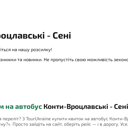
цлавські - Сені
іться на нашу розсилку!
ї, знижки та новинки. Не пропустіть свою можливість зеко
м на автобус
Конти-Вроцлавські - Сен
а переліт? З TourUkraine купити квиток на автобус Конти-В
у?». Просто зайдіть на сайт, оберіть рейс — і в дорогу. Усе