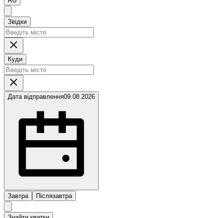
RU
Звідки
Куди
Дата відправлення
09.08.2026
Завтра
Післязавтра
Знайти квитки