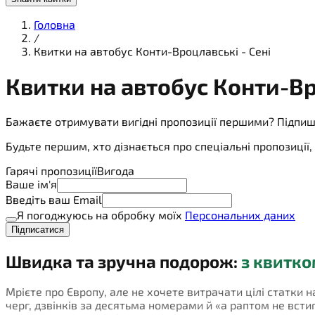
Головна
/
Квитки на автобус Конти-Вроцлавські - Сені
Квитки на
автобус
Конти-Вро
Бажаєте отримувати вигідні пропозиції першими? Підпиш
Будьте першим, хто дізнається про спеціальні пропозиці
Гарячі пропозиції
Вигода
Ваше ім'я
Введіть ваш Email
Я погоджуюсь на обробку моїх
Персональних даних
Підписатися
Швидка та зручна подорож:
з квитко
Мрієте про Європу, але не хочете витрачати цілі статки н
черг, дзвінків за десятьма номерами й «а раптом не встигн