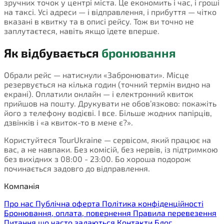
зручних точок у центрі міста. Це економить і час, і гроші
на таксі. Усі адреси — і відправлення, і прибуття — чітко
вказані в квитку та в описі рейсу. Тож ви точно не
заплутаєтеся, навіть якщо їдете вперше.
Як відбувається
бронювання
Обрали рейс — натиснули «Забронювати». Місце
резервується на кілька годин (точний термін видно на
екрані). Оплатили онлайн — і електронний квиток
прийшов на пошту. Друкувати не обов’язково: покажіть
його з телефону водієві. І все. Більше жодних папірців,
дзвінків і «а квиток-то в мене є?».
Користуйтеся TourUkraine — сервісом, який працює на
вас, а не навпаки. Без комісій, без нервів, із підтримкою
без вихідних з 08:00 - 23:00. Бо хороша подорож
починається задовго до відправлення.
Компанія
Про нас
Публічна оферта
Політика конфіденційності
Бронювання, оплата, повернення
Правила перевезення
Питання що часто задаються
Контакти
Блог