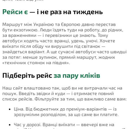
Рейси є
— і не раз на тиждень
Маршрут між Україною та Європою давно перестав
бути екзотикою. Люди їздять туди на роботу, до рідних,
за враженнями — і перевізники це знають. Тому
автобуси ходять часто: вранці, удень, уночі. Хочете
виїхати після обіду чи вирушити під світанок —
знайдеться варіант. А ще сучасні автобуси часто швидші
за потяг: менше зупинок, прямий маршрут, жодних
«технічних стоянок на півдня».
Підберіть рейс
за пару кліків
Наш сайт влаштовано так, щоб ви не витрачали час на
пошук. Введіть звідки й куди — і отримаєте повний
список рейсів. Фільтруйте за тим, що важливо саме вам:
Ціна. Від бюджетних до преміум-варіантів — із
зрозумілим розподілом, за що саме ви платите.
Час у дорозі. Вранці виїхати — ввечері вже на