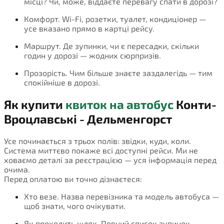
місці? Чи, може, віддаєте перевагу спати в дорозі?
Комфорт. Wi-Fi, розетки, туалет, кондиціонер —
усе вказано прямо в картці рейсу.
Маршрут. Де зупинки, чи є пересадки, скільки
годин у дорозі — жодних сюрпризів.
Прозорість. Чим більше знаєте заздалегідь — тим
спокійніше в дорозі.
Як купити
квиток на автобус
Конти-
Вроцлавські - Дельменгорст
Усе починається з трьох полів: звідки, куди, коли.
Система миттєво покаже всі доступні рейси. Ми не
ховаємо деталі за реєстрацією — уся інформація перед
очима.
Перед оплатою ви точно дізнаєтеся:
Хто везе. Назва перевізника та модель автобуса —
щоб знати, чого очікувати.
Як проходить шлях. Повний список зупинок,