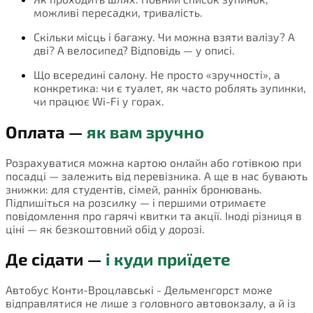
можливі пересадки, тривалість.
Скільки місць і багажу. Чи можна взяти валізу? А
дві? А велосипед? Відповідь — у описі.
Що всередині салону. Не просто «зручності», а
конкретика: чи є туалет, як часто роблять зупинки,
чи працює Wi-Fi у горах.
Оплата —
як вам зручно
Розрахуватися можна картою онлайн або готівкою при
посадці — залежить від перевізника. А ще в нас бувають
знижки: для студентів, сімей, ранніх бронювань.
Підпишіться на розсилку — і першими отримаєте
повідомлення про гарячі квитки та акції. Іноді різниця в
ціні — як безкоштовний обід у дорозі.
Де сідати —
і куди приїдете
Автобус Конти-Вроцлавські - Дельменгорст може
відправлятися не лише з головного автовокзалу, а й із