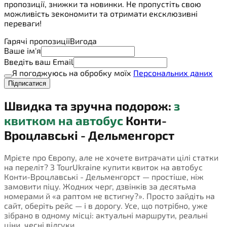
пропозиції, знижки та новинки. Не пропустіть свою
можливість зекономити та отримати ексклюзивні
переваги!
Гарячі пропозиції
Вигода
Ваше ім'я
Введіть ваш Email
Я погоджуюсь на обробку моїх
Персональних даних
Підписатися
Швидка та зручна подорож:
з
квитком на автобус
Конти-
Вроцлавські - Дельменгорст
Мрієте про Європу, але не хочете витрачати цілі статки
на переліт? З TourUkraine купити квиток на автобус
Конти-Вроцлавські - Дельменгорст — простіше, ніж
замовити піцу. Жодних черг, дзвінків за десятьма
номерами й «а раптом не встигну?». Просто зайдіть на
сайт, оберіть рейс — і в дорогу. Усе, що потрібно, уже
зібрано в одному місці: актуальні маршрути, реальні
ціни, чесні відгуки.