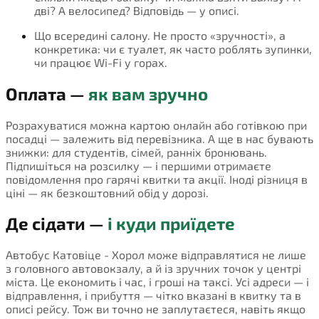
дві? А велосипед? Відповідь — у описі.
Що всередині салону. Не просто «зручності», а
конкретика: чи є туалет, як часто роблять зупинки,
чи працює Wi-Fi у горах.
Оплата —
як вам зручно
Розрахуватися можна картою онлайн або готівкою при
посадці — залежить від перевізника. А ще в нас бувають
знижки: для студентів, сімей, ранніх бронювань.
Підпишіться на розсилку — і першими отримаєте
повідомлення про гарячі квитки та акції. Іноді різниця в
ціні — як безкоштовний обід у дорозі.
Де сідати —
і куди приїдете
Автобус Катовіце - Хорол може відправлятися не лише
з головного автовокзалу, а й із зручних точок у центрі
міста. Це економить і час, і гроші на таксі. Усі адреси — і
відправлення, і прибуття — чітко вказані в квитку та в
описі рейсу. Тож ви точно не заплутаєтеся, навіть якщо