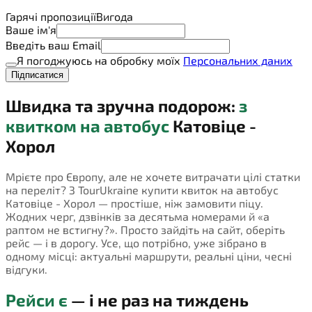
Гарячі пропозиції
Вигода
Ваше ім'я
Введіть ваш Email
Я погоджуюсь на обробку моїх
Персональних даних
Підписатися
Швидка та зручна подорож:
з
квитком на автобус
Катовіце -
Хорол
Мрієте про Європу, але не хочете витрачати цілі статки
на переліт? З TourUkraine купити квиток на автобус
Катовіце - Хорол — простіше, ніж замовити піцу.
Жодних черг, дзвінків за десятьма номерами й «а
раптом не встигну?». Просто зайдіть на сайт, оберіть
рейс — і в дорогу. Усе, що потрібно, уже зібрано в
одному місці: актуальні маршрути, реальні ціни, чесні
відгуки.
Рейси є
— і не раз на тиждень