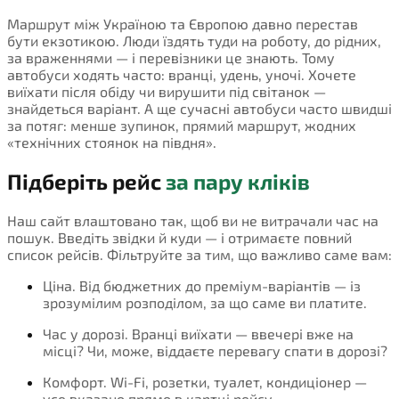
Маршрут між Україною та Європою давно перестав
бути екзотикою. Люди їздять туди на роботу, до рідних,
за враженнями — і перевізники це знають. Тому
автобуси ходять часто: вранці, удень, уночі. Хочете
виїхати після обіду чи вирушити під світанок —
знайдеться варіант. А ще сучасні автобуси часто швидші
за потяг: менше зупинок, прямий маршрут, жодних
«технічних стоянок на півдня».
Підберіть рейс
за пару кліків
Наш сайт влаштовано так, щоб ви не витрачали час на
пошук. Введіть звідки й куди — і отримаєте повний
список рейсів. Фільтруйте за тим, що важливо саме вам:
Ціна. Від бюджетних до преміум-варіантів — із
зрозумілим розподілом, за що саме ви платите.
Час у дорозі. Вранці виїхати — ввечері вже на
місці? Чи, може, віддаєте перевагу спати в дорозі?
Комфорт. Wi-Fi, розетки, туалет, кондиціонер —
усе вказано прямо в картці рейсу.