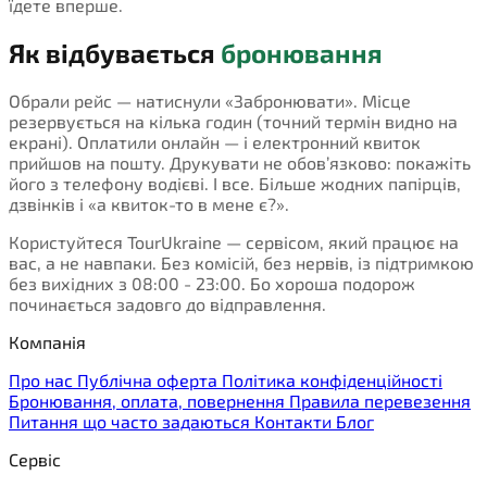
їдете вперше.
Як відбувається
бронювання
Обрали рейс — натиснули «Забронювати». Місце
резервується на кілька годин (точний термін видно на
екрані). Оплатили онлайн — і електронний квиток
прийшов на пошту. Друкувати не обов’язково: покажіть
його з телефону водієві. І все. Більше жодних папірців,
дзвінків і «а квиток-то в мене є?».
Користуйтеся TourUkraine — сервісом, який працює на
вас, а не навпаки. Без комісій, без нервів, із підтримкою
без вихідних з 08:00 - 23:00. Бо хороша подорож
починається задовго до відправлення.
Компанія
Про нас
Публічна оферта
Політика конфіденційності
Бронювання, оплата, повернення
Правила перевезення
Питання що часто задаються
Контакти
Блог
Сервіс