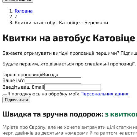
Головна
/
Квитки на автобус Катовіце - Бережани
Квитки на
автобус
Катовіце
Бажаєте отримувати вигідні пропозиції першими? Підпиш
Будьте першим, хто дізнається про спеціальні пропозиці
Гарячі пропозиції
Вигода
Ваше ім'я
Введіть ваш Email
Я погоджуюсь на обробку моїх
Персональних даних
Підписатися
Швидка та зручна подорож:
з квитко
Мрієте про Європу, але не хочете витрачати цілі статки 
черг, дзвінків за десятьма номерами й «а раптом не встигн