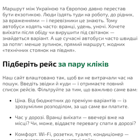
Маршрут між Україною та Європою давно перестав
бути екзотикою. Люди їздять туди на роботу, до рідних,
за враженнями — і перевізники це знають. Тому
автобуси ходять часто: вранці, удень, уночі. Хочете
виїхати після обіду чи вирушити під світанок —
знайдеться варіант. А ще сучасні автобуси часто швидші
за потяг: менше зупинок, прямий маршрут, жодних
«технічних стоянок на півдня».
Підберіть рейс
за пару кліків
Наш сайт влаштовано так, щоб ви не витрачали час на
пошук. Введіть звідки й куди — і отримаєте повний
список рейсів. Фільтруйте за тим, що важливо саме вам:
Ціна. Від бюджетних до преміум-варіантів — із
зрозумілим розподілом, за що саме ви платите.
Час у дорозі. Вранці виїхати — ввечері вже на
місці? Чи, може, віддаєте перевагу спати в дорозі?
Комфорт. Wi-Fi, розетки, туалет, кондиціонер —
усе вказано прямо в картці рейсу.