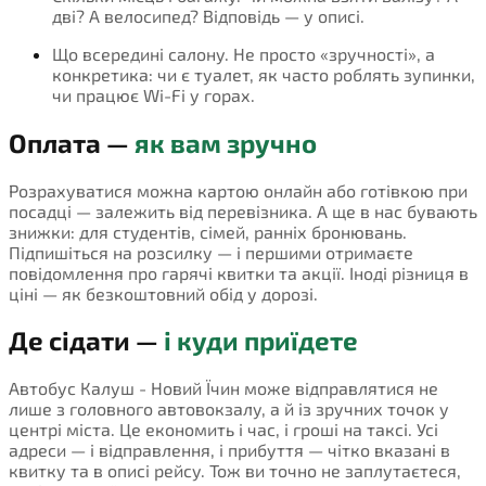
дві? А велосипед? Відповідь — у описі.
Що всередині салону. Не просто «зручності», а
конкретика: чи є туалет, як часто роблять зупинки,
чи працює Wi-Fi у горах.
Оплата —
як вам зручно
Розрахуватися можна картою онлайн або готівкою при
посадці — залежить від перевізника. А ще в нас бувають
знижки: для студентів, сімей, ранніх бронювань.
Підпишіться на розсилку — і першими отримаєте
повідомлення про гарячі квитки та акції. Іноді різниця в
ціні — як безкоштовний обід у дорозі.
Де сідати —
і куди приїдете
Автобус Калуш - Новий Їчин може відправлятися не
лише з головного автовокзалу, а й із зручних точок у
центрі міста. Це економить і час, і гроші на таксі. Усі
адреси — і відправлення, і прибуття — чітко вказані в
квитку та в описі рейсу. Тож ви точно не заплутаєтеся,