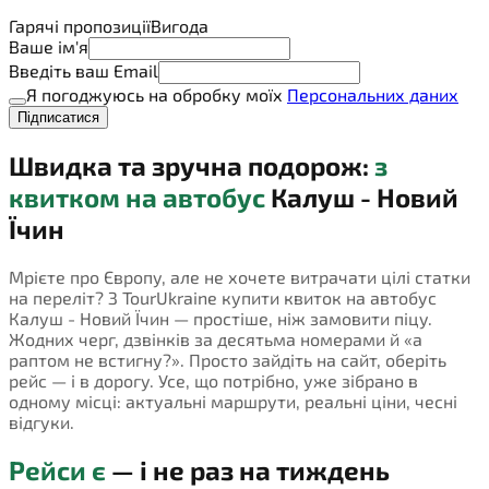
Гарячі пропозиції
Вигода
Ваше ім'я
Введіть ваш Email
Я погоджуюсь на обробку моїх
Персональних даних
Підписатися
Швидка та зручна подорож:
з
квитком на автобус
Калуш - Новий
Їчин
Мрієте про Європу, але не хочете витрачати цілі статки
на переліт? З TourUkraine купити квиток на автобус
Калуш - Новий Їчин — простіше, ніж замовити піцу.
Жодних черг, дзвінків за десятьма номерами й «а
раптом не встигну?». Просто зайдіть на сайт, оберіть
рейс — і в дорогу. Усе, що потрібно, уже зібрано в
одному місці: актуальні маршрути, реальні ціни, чесні
відгуки.
Рейси є
— і не раз на тиждень