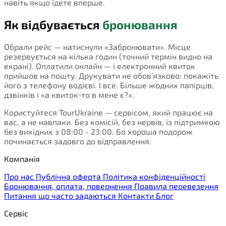
навіть якщо їдете вперше.
Як відбувається
бронювання
Обрали рейс — натиснули «Забронювати». Місце
резервується на кілька годин (точний термін видно на
екрані). Оплатили онлайн — і електронний квиток
прийшов на пошту. Друкувати не обов’язково: покажіть
його з телефону водієві. І все. Більше жодних папірців,
дзвінків і «а квиток-то в мене є?».
Користуйтеся TourUkraine — сервісом, який працює на
вас, а не навпаки. Без комісій, без нервів, із підтримкою
без вихідних з 08:00 - 23:00. Бо хороша подорож
починається задовго до відправлення.
Компанія
Про нас
Публічна оферта
Політика конфіденційності
Бронювання, оплата, повернення
Правила перевезення
Питання що часто задаються
Контакти
Блог
Сервіс