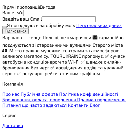
Гарячі пропозиції
Вигода
Ваше ім'я
Введіть ваш Email
Я погоджуюсь на обробку моїх
Персональних даних
Підписатися
Варшава — серце Польщі, де хмарочоси 🏙️ гармонійно
поєднуються зі старовинними вулицями Старого міста
🏰. Місто вражає музеями, театрами та атмосферою
великого мегаполісу. TOURUKRAINE пропонує: ✅ сучасні
автобуси з кондиціонером та Wi-Fi ✅ швидке онлайн-
бронювання без черг ✅ досвідчених водіїв та уважний
сервіс ✅ регулярні рейси з точним графіком
Компанія
Про нас
Публічна оферта
Політика конфіденційності
Бронювання, оплата, повернення
Правила перевезення
Питання що часто задаються
Контакти
Блог
Сервіс
Доставка