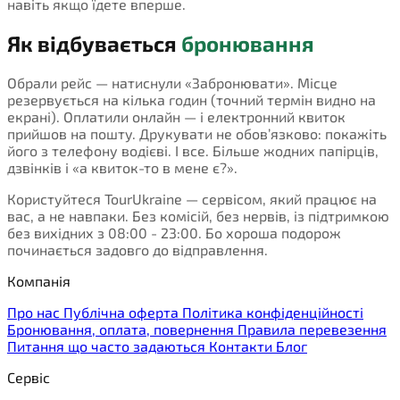
навіть якщо їдете вперше.
Як відбувається
бронювання
Обрали рейс — натиснули «Забронювати». Місце
резервується на кілька годин (точний термін видно на
екрані). Оплатили онлайн — і електронний квиток
прийшов на пошту. Друкувати не обов’язково: покажіть
його з телефону водієві. І все. Більше жодних папірців,
дзвінків і «а квиток-то в мене є?».
Користуйтеся TourUkraine — сервісом, який працює на
вас, а не навпаки. Без комісій, без нервів, із підтримкою
без вихідних з 08:00 - 23:00. Бо хороша подорож
починається задовго до відправлення.
Компанія
Про нас
Публічна оферта
Політика конфіденційності
Бронювання, оплата, повернення
Правила перевезення
Питання що часто задаються
Контакти
Блог
Сервіс