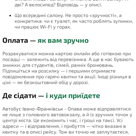
дві? А велосипед? Відповідь — у описі.
Що всередині салону. Не просто «зручності», а
конкретика: чи є туалет, як часто роблять зупинки,
чи працює Wi-Fi у горах.
Оплата —
як вам зручно
Розрахуватися можна картою онлайн або готівкою при
посадці — залежить від перевізника. А ще в нас бувають
знижки: для студентів, сімей, ранніх бронювань.
Підпишіться на розсилку — і першими отримаєте
повідомлення про гарячі квитки та акції. Іноді різниця в
ціні — як безкоштовний обід у дорозі.
Де сідати —
і куди приїдете
Автобус Івано-Франківськ - Опава може відправлятися
не лише з головного автовокзалу, а й із зручних точок у
центрі міста. Це економить і час, і гроші на таксі. Усі
адреси — і відправлення, і прибуття — чітко вказані в
квитку та в описі рейсу. Тож ви точно не заплутаєтеся,