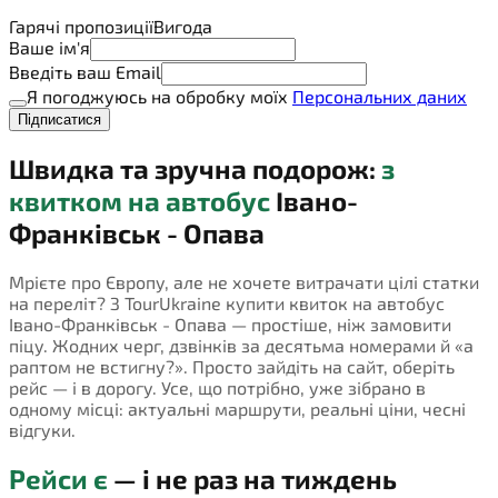
Гарячі пропозиції
Вигода
Ваше ім'я
Введіть ваш Email
Я погоджуюсь на обробку моїх
Персональних даних
Підписатися
Швидка та зручна подорож:
з
квитком на автобус
Івано-
Франківськ - Опава
Мрієте про Європу, але не хочете витрачати цілі статки
на переліт? З TourUkraine купити квиток на автобус
Івано-Франківськ - Опава — простіше, ніж замовити
піцу. Жодних черг, дзвінків за десятьма номерами й «а
раптом не встигну?». Просто зайдіть на сайт, оберіть
рейс — і в дорогу. Усе, що потрібно, уже зібрано в
одному місці: актуальні маршрути, реальні ціни, чесні
відгуки.
Рейси є
— і не раз на тиждень