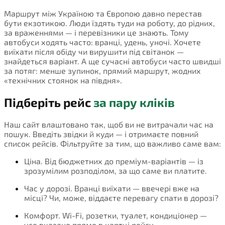
Маршрут між Україною та Європою давно перестав
бути екзотикою. Люди їздять туди на роботу, до рідних,
за враженнями — і перевізники це знають. Тому
автобуси ходять часто: вранці, удень, уночі. Хочете
виїхати після обіду чи вирушити під світанок —
знайдеться варіант. А ще сучасні автобуси часто швидші
за потяг: менше зупинок, прямий маршрут, жодних
«технічних стоянок на півдня».
Підберіть рейс
за пару кліків
Наш сайт влаштовано так, щоб ви не витрачали час на
пошук. Введіть звідки й куди — і отримаєте повний
список рейсів. Фільтруйте за тим, що важливо саме вам:
Ціна. Від бюджетних до преміум-варіантів — із
зрозумілим розподілом, за що саме ви платите.
Час у дорозі. Вранці виїхати — ввечері вже на
місці? Чи, може, віддаєте перевагу спати в дорозі?
Комфорт. Wi-Fi, розетки, туалет, кондиціонер —
усе вказано прямо в картці рейсу.