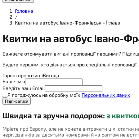
Головна
/
Квитки на автобус Івано-Франківськ - Їглава
Квитки на
автобус
Івано-Фра
Бажаєте отримувати вигідні пропозиції першими? Підпиш
Будьте першим, хто дізнається про спеціальні пропозиці
Гарячі пропозиції
Вигода
Ваше ім'я
Введіть ваш Email
Я погоджуюсь на обробку моїх
Персональних даних
Підписатися
Швидка та зручна подорож:
з квитко
Мрієте про Європу, але не хочете витрачати цілі статки н
черг, дзвінків за десятьма номерами й «а раптом не встигн