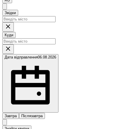
RU
Звідки
Куди
Дата відправлення
06.08.2026
Завтра
Післязавтра
Знайти квитки