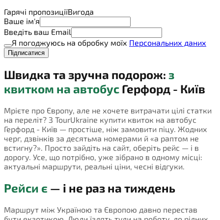
Гарячі пропозиції
Вигода
Ваше ім'я
Введіть ваш Email
Я погоджуюсь на обробку моїх
Персональних даних
Підписатися
Швидка та зручна подорож:
з
квитком на автобус
Герфорд - Київ
Мрієте про Європу, але не хочете витрачати цілі статки
на переліт? З TourUkraine купити квиток на автобус
Герфорд - Київ — простіше, ніж замовити піцу. Жодних
черг, дзвінків за десятьма номерами й «а раптом не
встигну?». Просто зайдіть на сайт, оберіть рейс — і в
дорогу. Усе, що потрібно, уже зібрано в одному місці:
актуальні маршрути, реальні ціни, чесні відгуки.
Рейси є
— і не раз на тиждень
Маршрут між Україною та Європою давно перестав
бути екзотикою. Люди їздять туди на роботу, до рідних,