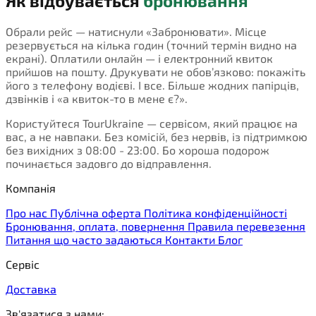
Як відбувається
бронювання
Обрали рейс — натиснули «Забронювати». Місце
резервується на кілька годин (точний термін видно на
екрані). Оплатили онлайн — і електронний квиток
прийшов на пошту. Друкувати не обов’язково: покажіть
його з телефону водієві. І все. Більше жодних папірців,
дзвінків і «а квиток-то в мене є?».
Користуйтеся TourUkraine — сервісом, який працює на
вас, а не навпаки. Без комісій, без нервів, із підтримкою
без вихідних з 08:00 - 23:00. Бо хороша подорож
починається задовго до відправлення.
Компанія
Про нас
Публічна оферта
Політика конфіденційності
Бронювання, оплата, повернення
Правила перевезення
Питання що часто задаються
Контакти
Блог
Сервіс
Доставка
Зв'язатися з нами: