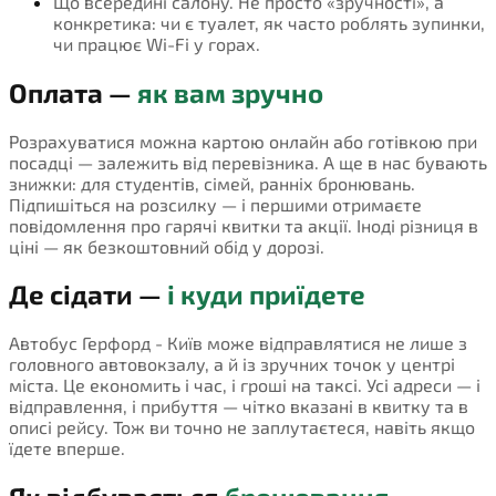
Що всередині салону. Не просто «зручності», а
конкретика: чи є туалет, як часто роблять зупинки,
чи працює Wi-Fi у горах.
Оплата —
як вам зручно
Розрахуватися можна картою онлайн або готівкою при
посадці — залежить від перевізника. А ще в нас бувають
знижки: для студентів, сімей, ранніх бронювань.
Підпишіться на розсилку — і першими отримаєте
повідомлення про гарячі квитки та акції. Іноді різниця в
ціні — як безкоштовний обід у дорозі.
Де сідати —
і куди приїдете
Автобус Герфорд - Київ може відправлятися не лише з
головного автовокзалу, а й із зручних точок у центрі
міста. Це економить і час, і гроші на таксі. Усі адреси — і
відправлення, і прибуття — чітко вказані в квитку та в
описі рейсу. Тож ви точно не заплутаєтеся, навіть якщо
їдете вперше.