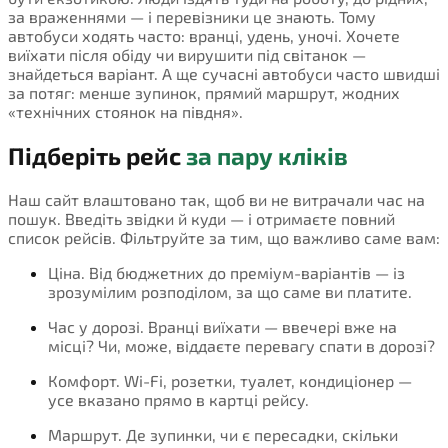
за враженнями — і перевізники це знають. Тому
автобуси ходять часто: вранці, удень, уночі. Хочете
виїхати після обіду чи вирушити під світанок —
знайдеться варіант. А ще сучасні автобуси часто швидші
за потяг: менше зупинок, прямий маршрут, жодних
«технічних стоянок на півдня».
Підберіть рейс
за пару кліків
Наш сайт влаштовано так, щоб ви не витрачали час на
пошук. Введіть звідки й куди — і отримаєте повний
список рейсів. Фільтруйте за тим, що важливо саме вам:
Ціна. Від бюджетних до преміум-варіантів — із
зрозумілим розподілом, за що саме ви платите.
Час у дорозі. Вранці виїхати — ввечері вже на
місці? Чи, може, віддаєте перевагу спати в дорозі?
Комфорт. Wi-Fi, розетки, туалет, кондиціонер —
усе вказано прямо в картці рейсу.
Маршрут. Де зупинки, чи є пересадки, скільки