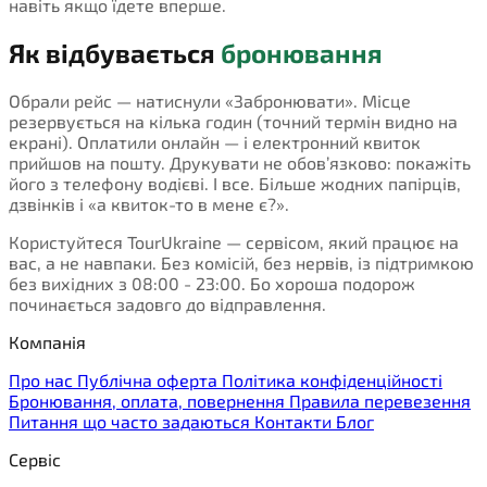
навіть якщо їдете вперше.
Як відбувається
бронювання
Обрали рейс — натиснули «Забронювати». Місце
резервується на кілька годин (точний термін видно на
екрані). Оплатили онлайн — і електронний квиток
прийшов на пошту. Друкувати не обов’язково: покажіть
його з телефону водієві. І все. Більше жодних папірців,
дзвінків і «а квиток-то в мене є?».
Користуйтеся TourUkraine — сервісом, який працює на
вас, а не навпаки. Без комісій, без нервів, із підтримкою
без вихідних з 08:00 - 23:00. Бо хороша подорож
починається задовго до відправлення.
Компанія
Про нас
Публічна оферта
Політика конфіденційності
Бронювання, оплата, повернення
Правила перевезення
Питання що часто задаються
Контакти
Блог
Сервіс