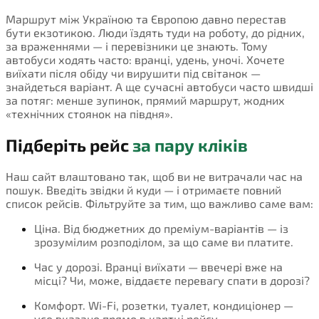
Маршрут між Україною та Європою давно перестав
бути екзотикою. Люди їздять туди на роботу, до рідних,
за враженнями — і перевізники це знають. Тому
автобуси ходять часто: вранці, удень, уночі. Хочете
виїхати після обіду чи вирушити під світанок —
знайдеться варіант. А ще сучасні автобуси часто швидші
за потяг: менше зупинок, прямий маршрут, жодних
«технічних стоянок на півдня».
Підберіть рейс
за пару кліків
Наш сайт влаштовано так, щоб ви не витрачали час на
пошук. Введіть звідки й куди — і отримаєте повний
список рейсів. Фільтруйте за тим, що важливо саме вам:
Ціна. Від бюджетних до преміум-варіантів — із
зрозумілим розподілом, за що саме ви платите.
Час у дорозі. Вранці виїхати — ввечері вже на
місці? Чи, може, віддаєте перевагу спати в дорозі?
Комфорт. Wi-Fi, розетки, туалет, кондиціонер —
усе вказано прямо в картці рейсу.