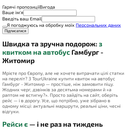
Гарячі пропозиції
Вигода
Ваше ім'я
Введіть ваш Email
Я погоджуюсь на обробку моїх
Персональних даних
Підписатися
Швидка та зручна подорож:
з
квитком на автобус
Гамбург -
Житомир
Мрієте про Європу, але не хочете витрачати цілі статки
на переліт? З TourUkraine купити квиток на автобус
Гамбург - Житомир — простіше, ніж замовити піцу.
Жодних черг, дзвінків за десятьма номерами й «а
раптом не встигну?». Просто зайдіть на сайт, оберіть
рейс — і в дорогу. Усе, що потрібно, уже зібрано в
одному місці: актуальні маршрути, реальні ціни, чесні
відгуки.
Рейси є
— і не раз на тиждень