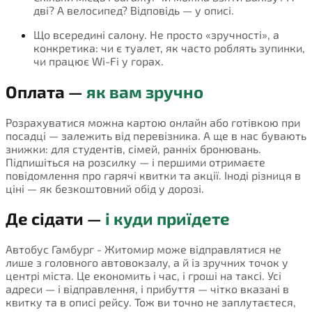
дві? А велосипед? Відповідь — у описі.
Що всередині салону. Не просто «зручності», а
конкретика: чи є туалет, як часто роблять зупинки,
чи працює Wi-Fi у горах.
Оплата —
як вам зручно
Розрахуватися можна картою онлайн або готівкою при
посадці — залежить від перевізника. А ще в нас бувають
знижки: для студентів, сімей, ранніх бронювань.
Підпишіться на розсилку — і першими отримаєте
повідомлення про гарячі квитки та акції. Іноді різниця в
ціні — як безкоштовний обід у дорозі.
Де сідати —
і куди приїдете
Автобус Гамбург - Житомир може відправлятися не
лише з головного автовокзалу, а й із зручних точок у
центрі міста. Це економить і час, і гроші на таксі. Усі
адреси — і відправлення, і прибуття — чітко вказані в
квитку та в описі рейсу. Тож ви точно не заплутаєтеся,