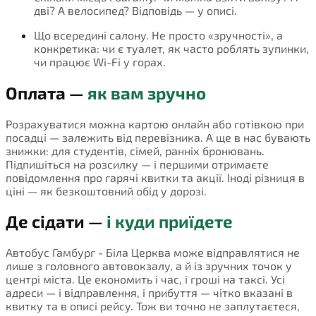
дві? А велосипед? Відповідь — у описі.
Що всередині салону. Не просто «зручності», а
конкретика: чи є туалет, як часто роблять зупинки,
чи працює Wi-Fi у горах.
Оплата —
як вам зручно
Розрахуватися можна картою онлайн або готівкою при
посадці — залежить від перевізника. А ще в нас бувають
знижки: для студентів, сімей, ранніх бронювань.
Підпишіться на розсилку — і першими отримаєте
повідомлення про гарячі квитки та акції. Іноді різниця в
ціні — як безкоштовний обід у дорозі.
Де сідати —
і куди приїдете
Автобус Гамбург - Біла Церква може відправлятися не
лише з головного автовокзалу, а й із зручних точок у
центрі міста. Це економить і час, і гроші на таксі. Усі
адреси — і відправлення, і прибуття — чітко вказані в
квитку та в описі рейсу. Тож ви точно не заплутаєтеся,