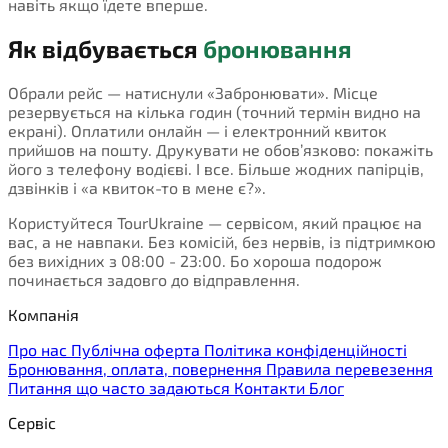
навіть якщо їдете вперше.
Як відбувається
бронювання
Обрали рейс — натиснули «Забронювати». Місце
резервується на кілька годин (точний термін видно на
екрані). Оплатили онлайн — і електронний квиток
прийшов на пошту. Друкувати не обов’язково: покажіть
його з телефону водієві. І все. Більше жодних папірців,
дзвінків і «а квиток-то в мене є?».
Користуйтеся TourUkraine — сервісом, який працює на
вас, а не навпаки. Без комісій, без нервів, із підтримкою
без вихідних з 08:00 - 23:00. Бо хороша подорож
починається задовго до відправлення.
Компанія
Про нас
Публічна оферта
Політика конфіденційності
Бронювання, оплата, повернення
Правила перевезення
Питання що часто задаються
Контакти
Блог
Сервіс