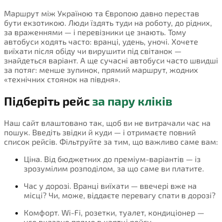
Маршрут між Україною та Європою давно перестав
бути екзотикою. Люди їздять туди на роботу, до рідних,
за враженнями — і перевізники це знають. Тому
автобуси ходять часто: вранці, удень, уночі. Хочете
виїхати після обіду чи вирушити під світанок —
знайдеться варіант. А ще сучасні автобуси часто швидші
за потяг: менше зупинок, прямий маршрут, жодних
«технічних стоянок на півдня».
Підберіть рейс
за пару кліків
Наш сайт влаштовано так, щоб ви не витрачали час на
пошук. Введіть звідки й куди — і отримаєте повний
список рейсів. Фільтруйте за тим, що важливо саме вам:
Ціна. Від бюджетних до преміум-варіантів — із
зрозумілим розподілом, за що саме ви платите.
Час у дорозі. Вранці виїхати — ввечері вже на
місці? Чи, може, віддаєте перевагу спати в дорозі?
Комфорт. Wi-Fi, розетки, туалет, кондиціонер —
усе вказано прямо в картці рейсу.