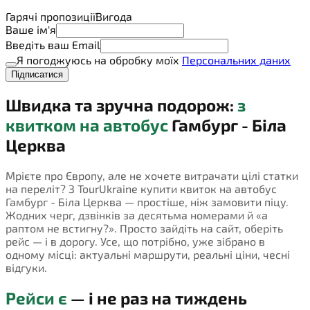
Гарячі пропозиції
Вигода
Ваше ім'я
Введіть ваш Email
Я погоджуюсь на обробку моїх
Персональних даних
Підписатися
Швидка та зручна подорож:
з
квитком на автобус
Гамбург - Біла
Церква
Мрієте про Європу, але не хочете витрачати цілі статки
на переліт? З TourUkraine купити квиток на автобус
Гамбург - Біла Церква — простіше, ніж замовити піцу.
Жодних черг, дзвінків за десятьма номерами й «а
раптом не встигну?». Просто зайдіть на сайт, оберіть
рейс — і в дорогу. Усе, що потрібно, уже зібрано в
одному місці: актуальні маршрути, реальні ціни, чесні
відгуки.
Рейси є
— і не раз на тиждень