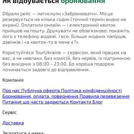
Як відбувається
бронювання
Обрали рейс — натиснули «Забронювати». Місце
резервується на кілька годин (точний термін видно на
екрані). Оплатили онлайн — і електронний квиток
прийшов на пошту. Друкувати не обов’язково: покажіть
його з телефону водієві. І все. Більше жодних папірців,
дзвінків і «а квиток-то в мене є?».
Користуйтеся TourUkraine — сервісом, який працює на
вас, а не навпаки. Без комісій, без нервів, із підтримкою
без вихідних з 08:00 - 23:00. Бо хороша подорож
починається задовго до відправлення.
Компанія
Про нас
Публічна оферта
Політика конфіденційності
Бронювання, оплата, повернення
Правила перевезення
Питання що часто задаються
Контакти
Блог
Сервіс
Доставка
Зв'язатися з нами: