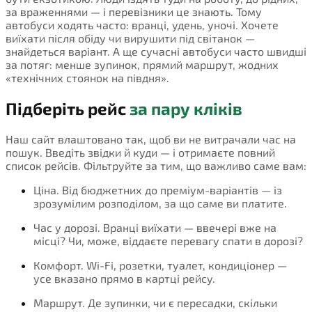
за враженнями — і перевізники це знають. Тому
автобуси ходять часто: вранці, удень, уночі. Хочете
виїхати після обіду чи вирушити під світанок —
знайдеться варіант. А ще сучасні автобуси часто швидші
за потяг: менше зупинок, прямий маршрут, жодних
«технічних стоянок на півдня».
Підберіть рейс
за пару кліків
Наш сайт влаштовано так, щоб ви не витрачали час на
пошук. Введіть звідки й куди — і отримаєте повний
список рейсів. Фільтруйте за тим, що важливо саме вам:
Ціна. Від бюджетних до преміум-варіантів — із
зрозумілим розподілом, за що саме ви платите.
Час у дорозі. Вранці виїхати — ввечері вже на
місці? Чи, може, віддаєте перевагу спати в дорозі?
Комфорт. Wi-Fi, розетки, туалет, кондиціонер —
усе вказано прямо в картці рейсу.
Маршрут. Де зупинки, чи є пересадки, скільки