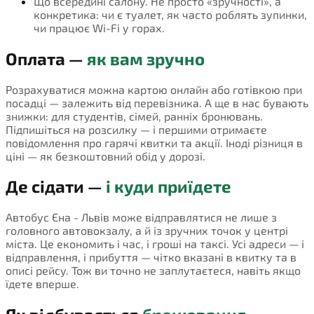
Що всередині салону. Не просто «зручності», а
конкретика: чи є туалет, як часто роблять зупинки,
чи працює Wi-Fi у горах.
Оплата —
як вам зручно
Розрахуватися можна картою онлайн або готівкою при
посадці — залежить від перевізника. А ще в нас бувають
знижки: для студентів, сімей, ранніх бронювань.
Підпишіться на розсилку — і першими отримаєте
повідомлення про гарячі квитки та акції. Іноді різниця в
ціні — як безкоштовний обід у дорозі.
Де сідати —
і куди приїдете
Автобус Єна - Львів може відправлятися не лише з
головного автовокзалу, а й із зручних точок у центрі
міста. Це економить і час, і гроші на таксі. Усі адреси — і
відправлення, і прибуття — чітко вказані в квитку та в
описі рейсу. Тож ви точно не заплутаєтеся, навіть якщо
їдете вперше.