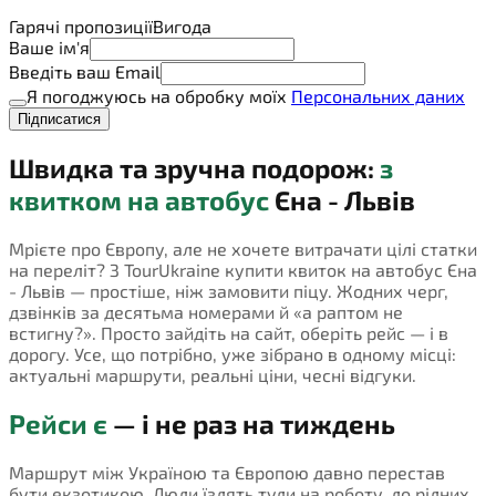
Гарячі пропозиції
Вигода
Ваше ім'я
Введіть ваш Email
Я погоджуюсь на обробку моїх
Персональних даних
Підписатися
Швидка та зручна подорож:
з
квитком на автобус
Єна - Львів
Мрієте про Європу, але не хочете витрачати цілі статки
на переліт? З TourUkraine купити квиток на автобус Єна
- Львів — простіше, ніж замовити піцу. Жодних черг,
дзвінків за десятьма номерами й «а раптом не
встигну?». Просто зайдіть на сайт, оберіть рейс — і в
дорогу. Усе, що потрібно, уже зібрано в одному місці:
актуальні маршрути, реальні ціни, чесні відгуки.
Рейси є
— і не раз на тиждень
Маршрут між Україною та Європою давно перестав
бути екзотикою. Люди їздять туди на роботу, до рідних,