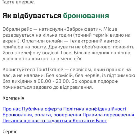
їдете вперше.
Як відбувається
бронювання
Обрали рейс — натиснули «Забронювати». Місце
резервується на кілька годин (точний термін видно на
екрані). Оплатили онлайн — і електронний квиток
прийшов на пошту. Друкувати не обов’язково: покажіть
його з телефону водієві. І все. Більше жодних папірців,
дзвінків і «а квиток-то в мене є?».
Користуйтеся TourUkraine — сервісом, який працює на
вас, а не навпаки. Без комісій, без нервів, із підтримкою
без вихідних з 08:00 - 23:00. Бо хороша подорож
починається задовго до відправлення.
Компанія
Про нас
Публічна оферта
Політика конфіденційності
Бронювання, оплата, повернення
Правила перевезення
Питання що часто задаються
Контакти
Блог
Сервіс