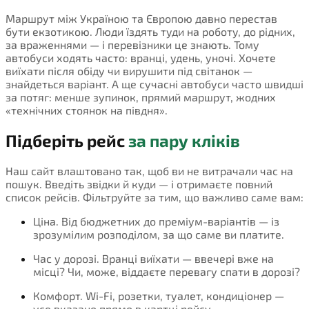
Маршрут між Україною та Європою давно перестав
бути екзотикою. Люди їздять туди на роботу, до рідних,
за враженнями — і перевізники це знають. Тому
автобуси ходять часто: вранці, удень, уночі. Хочете
виїхати після обіду чи вирушити під світанок —
знайдеться варіант. А ще сучасні автобуси часто швидші
за потяг: менше зупинок, прямий маршрут, жодних
«технічних стоянок на півдня».
Підберіть рейс
за пару кліків
Наш сайт влаштовано так, щоб ви не витрачали час на
пошук. Введіть звідки й куди — і отримаєте повний
список рейсів. Фільтруйте за тим, що важливо саме вам:
Ціна. Від бюджетних до преміум-варіантів — із
зрозумілим розподілом, за що саме ви платите.
Час у дорозі. Вранці виїхати — ввечері вже на
місці? Чи, може, віддаєте перевагу спати в дорозі?
Комфорт. Wi-Fi, розетки, туалет, кондиціонер —
усе вказано прямо в картці рейсу.