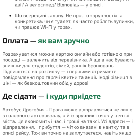
дві? А велосипед? Відповідь — у описі.
Що всередині салону. Не просто «зручності», а
конкретика: чи є туалет, як часто роблять зупинки,
чи працює Wi-Fi у горах.
Оплата —
як вам зручно
Розрахуватися можна картою онлайн або готівкою при
посадці — залежить від перевізника. А ще в нас бувають
знижки: для студентів, сімей, ранніх бронювань.
Підпишіться на розсилку — і першими отримаєте
повідомлення про гарячі квитки та акції. Іноді різниця в
ціні — як безкоштовний обід у дорозі.
Де сідати —
і куди приїдете
Автобус Дрогобич - Прага може відправлятися не лише
з головного автовокзалу, а й із зручних точок у центрі
міста. Це економить і час, і гроші на таксі. Усі адреси — і
відправлення, і прибуття — чітко вказані в квитку та в
описі рейсу. Тож ви точно не заплутаєтеся, навіть якщо