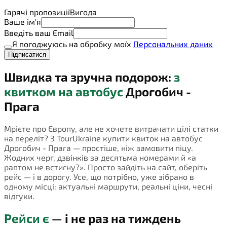
Гарячі пропозиції
Вигода
Ваше ім'я
Введіть ваш Email
Я погоджуюсь на обробку моїх
Персональних даних
Підписатися
Швидка та зручна подорож:
з
квитком на автобус
Дрогобич -
Прага
Мрієте про Європу, але не хочете витрачати цілі статки
на переліт? З TourUkraine купити квиток на автобус
Дрогобич - Прага — простіше, ніж замовити піцу.
Жодних черг, дзвінків за десятьма номерами й «а
раптом не встигну?». Просто зайдіть на сайт, оберіть
рейс — і в дорогу. Усе, що потрібно, уже зібрано в
одному місці: актуальні маршрути, реальні ціни, чесні
відгуки.
Рейси є
— і не раз на тиждень