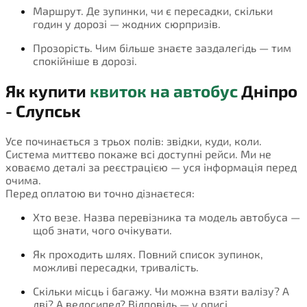
Маршрут. Де зупинки, чи є пересадки, скільки
годин у дорозі — жодних сюрпризів.
Прозорість. Чим більше знаєте заздалегідь — тим
спокійніше в дорозі.
Як купити
квиток на автобус
Дніпро
- Слупськ
Усе починається з трьох полів: звідки, куди, коли.
Система миттєво покаже всі доступні рейси. Ми не
ховаємо деталі за реєстрацією — уся інформація перед
очима.
Перед оплатою ви точно дізнаєтеся:
Хто везе. Назва перевізника та модель автобуса —
щоб знати, чого очікувати.
Як проходить шлях. Повний список зупинок,
можливі пересадки, тривалість.
Скільки місць і багажу. Чи можна взяти валізу? А
дві? А велосипед? Відповідь — у описі.