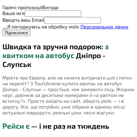
Гарячі пропозиції
Вигода
Ваше ім'я
Введіть ваш Email
Я погоджуюсь на обробку моїх
Персональних даних
Підписатися
Швидка та зручна подорож:
з
квитком на автобус
Дніпро -
Слупськ
Мрієте про Європу, але не хочете витрачати цілі статки
на переліт? З TourUkraine купити квиток на автобус
Дніпро - Слупськ — простіше, ніж замовити піцу. Жодних
черг, дзвінків за десятьма номерами й «а раптом не
встигну?». Просто зайдіть на сайт, оберіть рейс — і в
дорогу. Усе, що потрібно, уже зібрано в одному місці:
актуальні маршрути, реальні ціни, чесні відгуки.
Рейси є
— і не раз на тиждень