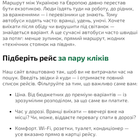
Маршрут між Україною та Європою давно перестав
бути екзотикою. Люди їздять туди на роботу, до рідних,
за враженнями — і перевізники це знають. Тому
автобуси ходять часто: вранці, удень, уночі. Хочете
виїхати після обіду чи вирушити під світанок —
знайдеться варіант. А ще сучасні автобуси часто швидші
за потяг: менше зупинок, прямий маршрут, жодних
«технічних стоянок на півдня».
Підберіть рейс
за пару кліків
Наш сайт влаштовано так, щоб ви не витрачали час на
пошук. Введіть звідки й куди — і отримаєте повний
список рейсів. Фільтруйте за тим, що важливо саме вам:
Ціна. Від бюджетних до преміум-варіантів — із
зрозумілим розподілом, за що саме ви платите.
Час у дорозі. Вранці виїхати — ввечері вже на
місці? Чи, може, віддаєте перевагу спати в дорозі?
Комфорт. Wi-Fi, розетки, туалет, кондиціонер —
усе вказано прямо в картці рейсу.