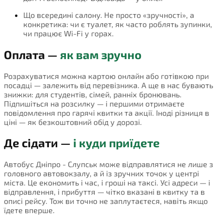
Що всередині салону. Не просто «зручності», а
конкретика: чи є туалет, як часто роблять зупинки,
чи працює Wi-Fi у горах.
Оплата —
як вам зручно
Розрахуватися можна картою онлайн або готівкою при
посадці — залежить від перевізника. А ще в нас бувають
знижки: для студентів, сімей, ранніх бронювань.
Підпишіться на розсилку — і першими отримаєте
повідомлення про гарячі квитки та акції. Іноді різниця в
ціні — як безкоштовний обід у дорозі.
Де сідати —
і куди приїдете
Автобус Дніпро - Слупськ може відправлятися не лише з
головного автовокзалу, а й із зручних точок у центрі
міста. Це економить і час, і гроші на таксі. Усі адреси — і
відправлення, і прибуття — чітко вказані в квитку та в
описі рейсу. Тож ви точно не заплутаєтеся, навіть якщо
їдете вперше.