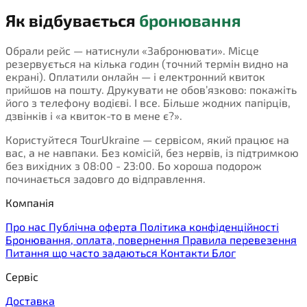
Як відбувається
бронювання
Обрали рейс — натиснули «Забронювати». Місце
резервується на кілька годин (точний термін видно на
екрані). Оплатили онлайн — і електронний квиток
прийшов на пошту. Друкувати не обов’язково: покажіть
його з телефону водієві. І все. Більше жодних папірців,
дзвінків і «а квиток-то в мене є?».
Користуйтеся TourUkraine — сервісом, який працює на
вас, а не навпаки. Без комісій, без нервів, із підтримкою
без вихідних з 08:00 - 23:00. Бо хороша подорож
починається задовго до відправлення.
Компанія
Про нас
Публічна оферта
Політика конфіденційності
Бронювання, оплата, повернення
Правила перевезення
Питання що часто задаються
Контакти
Блог
Сервіс
Доставка