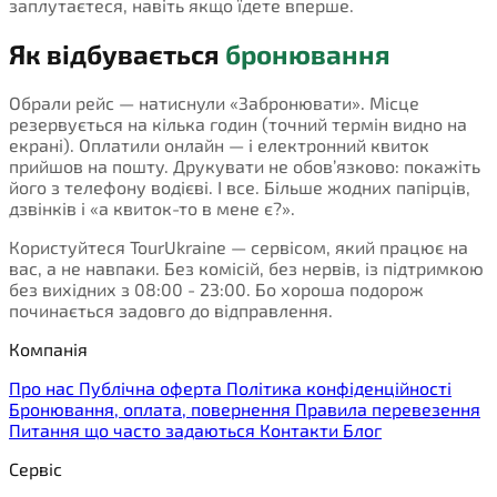
заплутаєтеся, навіть якщо їдете вперше.
Як відбувається
бронювання
Обрали рейс — натиснули «Забронювати». Місце
резервується на кілька годин (точний термін видно на
екрані). Оплатили онлайн — і електронний квиток
прийшов на пошту. Друкувати не обов’язково: покажіть
його з телефону водієві. І все. Більше жодних папірців,
дзвінків і «а квиток-то в мене є?».
Користуйтеся TourUkraine — сервісом, який працює на
вас, а не навпаки. Без комісій, без нервів, із підтримкою
без вихідних з 08:00 - 23:00. Бо хороша подорож
починається задовго до відправлення.
Компанія
Про нас
Публічна оферта
Політика конфіденційності
Бронювання, оплата, повернення
Правила перевезення
Питання що часто задаються
Контакти
Блог
Сервіс