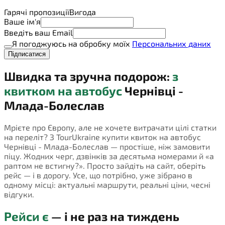
Гарячі пропозиції
Вигода
Ваше ім'я
Введіть ваш Email
Я погоджуюсь на обробку моїх
Персональних даних
Підписатися
Швидка та зручна подорож:
з
квитком на автобус
Чернівці -
Млада-Болеслав
Мрієте про Європу, але не хочете витрачати цілі статки
на переліт? З TourUkraine купити квиток на автобус
Чернівці - Млада-Болеслав — простіше, ніж замовити
піцу. Жодних черг, дзвінків за десятьма номерами й «а
раптом не встигну?». Просто зайдіть на сайт, оберіть
рейс — і в дорогу. Усе, що потрібно, уже зібрано в
одному місці: актуальні маршрути, реальні ціни, чесні
відгуки.
Рейси є
— і не раз на тиждень