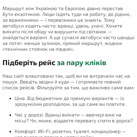
Маршрут між Україною та Європою давно перестав
бути екзотикою. Люди їздять туди на роботу, до рідних,
за враженнями — і перевізники це знають. Тому
автобуси ходять часто: вранці, удень, уночі. Хочете
виїхати після обіду чи вирушити під світанок —
знайдеться варіант. А ще сучасні автобуси часто швидші
за потяг: менше зупинок, прямий маршрут, жодних
«технічних стоянок на півдня».
Підберіть рейс
за пару кліків
Наш сайт влаштовано так, щоб ви не витрачали час на
пошук. Введіть звідки й куди — і отримаєте повний
список рейсів. Фільтруйте за тим, що важливо саме вам:
Ціна. Від бюджетних до преміум-варіантів — із
зрозумілим розподілом, за що саме ви платите.
Час у дорозі. Вранці виїхати — ввечері вже на
місці? Чи, може, віддаєте перевагу спати в дорозі?
Комфорт. Wi-Fi, розетки, туалет, кондиціонер —
усе вказано прямо в картці рейсу.