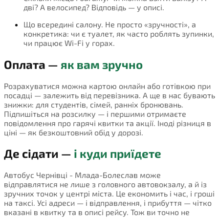
дві? А велосипед? Відповідь — у описі.
Що всередині салону. Не просто «зручності», а
конкретика: чи є туалет, як часто роблять зупинки,
чи працює Wi-Fi у горах.
Оплата —
як вам зручно
Розрахуватися можна картою онлайн або готівкою при
посадці — залежить від перевізника. А ще в нас бувають
знижки: для студентів, сімей, ранніх бронювань.
Підпишіться на розсилку — і першими отримаєте
повідомлення про гарячі квитки та акції. Іноді різниця в
ціні — як безкоштовний обід у дорозі.
Де сідати —
і куди приїдете
Автобус Чернівці - Млада-Болеслав може
відправлятися не лише з головного автовокзалу, а й із
зручних точок у центрі міста. Це економить і час, і гроші
на таксі. Усі адреси — і відправлення, і прибуття — чітко
вказані в квитку та в описі рейсу. Тож ви точно не