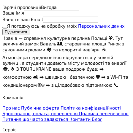
Гарячі пропозиції
Вигода
Ваше ім'я
Введіть ваш Email
Я погоджуюсь на обробку моїх
Персональних даних
Підписатися
Краків — справжня культурна перлина Польщі 💖. Тут
величний замок Вавель 🏰, старовинна площа Ринок з
суконними рядами 🏘️ та колоритні кав’ярні ☕.
Атмосфера середньовіччя відчувається у кожній
вуличці, а студенти додають місту молодості та енергії
🎓. 🌟 З TOURUKRAINE ваша подорож буде: ➡️
комфортною 🛋️ ➡️ швидкою і безпечною 🛡️ ➡️ з Wi-Fi та
кондиціонером 🌐❄️ ➡️ з цілодобовою підтримкою 📞
Компанія
Про нас
Публічна оферта
Політика конфіденційності
Бронювання, оплата, повернення
Правила перевезення
Питання що часто задаються
Контакти
Блог
Сервіс