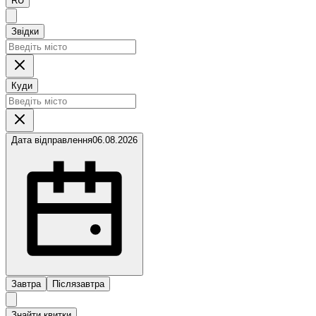
RU
Звідки
Куди
Дата відправлення
06.08.2026
Завтра
Післязавтра
Знайти квитки