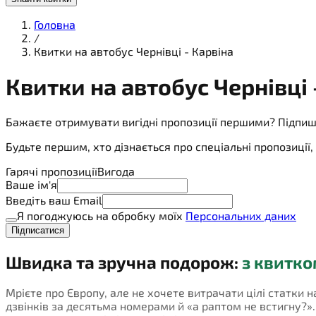
Головна
/
Квитки на автобус Чернівці - Карвіна
Квитки на
автобус
Чернівці 
Бажаєте отримувати вигідні пропозиції першими? Підпиш
Будьте першим, хто дізнається про спеціальні пропозиці
Гарячі пропозиції
Вигода
Ваше ім'я
Введіть ваш Email
Я погоджуюсь на обробку моїх
Персональних даних
Підписатися
Швидка та зручна подорож:
з квитко
Мрієте про Європу, але не хочете витрачати цілі статки н
дзвінків за десятьма номерами й «а раптом не встигну?». П