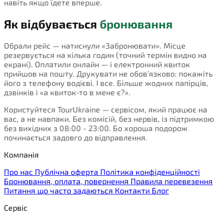
навіть якщо їдете вперше.
Як відбувається
бронювання
Обрали рейс — натиснули «Забронювати». Місце
резервується на кілька годин (точний термін видно на
екрані). Оплатили онлайн — і електронний квиток
прийшов на пошту. Друкувати не обов’язково: покажіть
його з телефону водієві. І все. Більше жодних папірців,
дзвінків і «а квиток-то в мене є?».
Користуйтеся TourUkraine — сервісом, який працює на
вас, а не навпаки. Без комісій, без нервів, із підтримкою
без вихідних з 08:00 - 23:00. Бо хороша подорож
починається задовго до відправлення.
Компанія
Про нас
Публічна оферта
Політика конфіденційності
Бронювання, оплата, повернення
Правила перевезення
Питання що часто задаються
Контакти
Блог
Сервіс