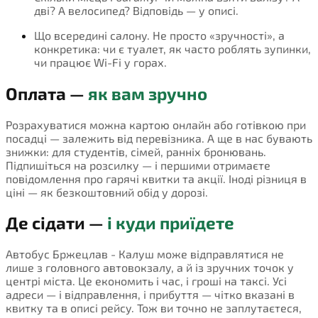
дві? А велосипед? Відповідь — у описі.
Що всередині салону. Не просто «зручності», а
конкретика: чи є туалет, як часто роблять зупинки,
чи працює Wi-Fi у горах.
Оплата —
як вам зручно
Розрахуватися можна картою онлайн або готівкою при
посадці — залежить від перевізника. А ще в нас бувають
знижки: для студентів, сімей, ранніх бронювань.
Підпишіться на розсилку — і першими отримаєте
повідомлення про гарячі квитки та акції. Іноді різниця в
ціні — як безкоштовний обід у дорозі.
Де сідати —
і куди приїдете
Автобус Бржецлав - Калуш може відправлятися не
лише з головного автовокзалу, а й із зручних точок у
центрі міста. Це економить і час, і гроші на таксі. Усі
адреси — і відправлення, і прибуття — чітко вказані в
квитку та в описі рейсу. Тож ви точно не заплутаєтеся,