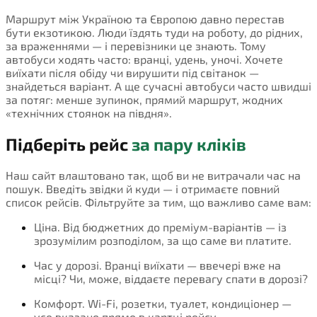
Маршрут між Україною та Європою давно перестав
бути екзотикою. Люди їздять туди на роботу, до рідних,
за враженнями — і перевізники це знають. Тому
автобуси ходять часто: вранці, удень, уночі. Хочете
виїхати після обіду чи вирушити під світанок —
знайдеться варіант. А ще сучасні автобуси часто швидші
за потяг: менше зупинок, прямий маршрут, жодних
«технічних стоянок на півдня».
Підберіть рейс
за пару кліків
Наш сайт влаштовано так, щоб ви не витрачали час на
пошук. Введіть звідки й куди — і отримаєте повний
список рейсів. Фільтруйте за тим, що важливо саме вам:
Ціна. Від бюджетних до преміум-варіантів — із
зрозумілим розподілом, за що саме ви платите.
Час у дорозі. Вранці виїхати — ввечері вже на
місці? Чи, може, віддаєте перевагу спати в дорозі?
Комфорт. Wi-Fi, розетки, туалет, кондиціонер —
усе вказано прямо в картці рейсу.