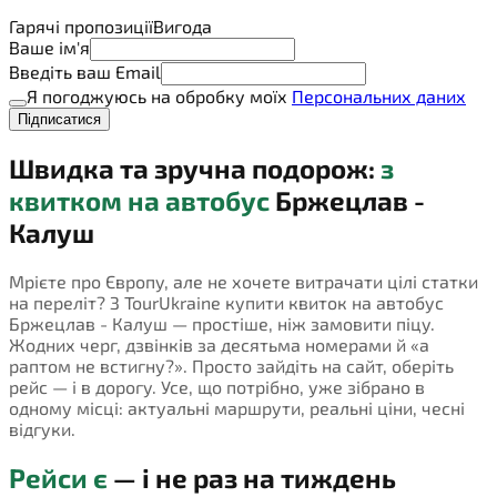
Гарячі пропозиції
Вигода
Ваше ім'я
Введіть ваш Email
Я погоджуюсь на обробку моїх
Персональних даних
Підписатися
Швидка та зручна подорож:
з
квитком на автобус
Бржецлав -
Калуш
Мрієте про Європу, але не хочете витрачати цілі статки
на переліт? З TourUkraine купити квиток на автобус
Бржецлав - Калуш — простіше, ніж замовити піцу.
Жодних черг, дзвінків за десятьма номерами й «а
раптом не встигну?». Просто зайдіть на сайт, оберіть
рейс — і в дорогу. Усе, що потрібно, уже зібрано в
одному місці: актуальні маршрути, реальні ціни, чесні
відгуки.
Рейси є
— і не раз на тиждень