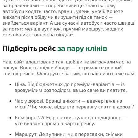
за враженнями — і перевізники це знають. Тому
автобуси ходять часто: вранці, удень, уночі. Хочете
виїхати після обіду чи вирушити під світанок —
знайдеться варіант. А ще сучасні автобуси часто швидші
за потяг: менше зупинок, прямий маршрут, жодних
«технічних стоянок на півдня».
Підберіть рейс
за пару кліків
Наш сайт влаштовано так, щоб ви не витрачали час на
пошук. Введіть звідки й куди — і отримаєте повний
список рейсів. Фільтруйте за тим, що важливо саме вам:
Ціна. Від бюджетних до преміум-варіантів — із
зрозумілим розподілом, за що саме ви платите.
Час у дорозі. Вранці виїхати — ввечері вже на
місці? Чи, може, віддаєте перевагу спати в дорозі?
Комфорт. Wi-Fi, розетки, туалет, кондиціонер —
усе вказано прямо в картці рейсу.
Маршрут. Де зупинки, чи є пересадки, скільки