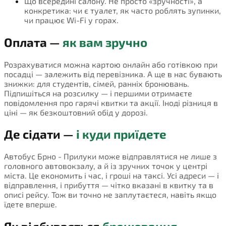
Що всередині салону. Не просто «зручності», а
конкретика: чи є туалет, як часто роблять зупинки,
чи працює Wi-Fi у горах.
Оплата —
як вам зручно
Розрахуватися можна картою онлайн або готівкою при
посадці — залежить від перевізника. А ще в нас бувають
знижки: для студентів, сімей, ранніх бронювань.
Підпишіться на розсилку — і першими отримаєте
повідомлення про гарячі квитки та акції. Іноді різниця в
ціні — як безкоштовний обід у дорозі.
Де сідати —
і куди приїдете
Автобус Брно - Прилуки може відправлятися не лише з
головного автовокзалу, а й із зручних точок у центрі
міста. Це економить і час, і гроші на таксі. Усі адреси — і
відправлення, і прибуття — чітко вказані в квитку та в
описі рейсу. Тож ви точно не заплутаєтеся, навіть якщо
їдете вперше.