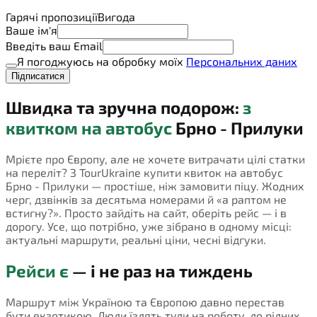
Гарячі пропозиції
Вигода
Ваше ім'я
Введіть ваш Email
Я погоджуюсь на обробку моїх
Персональних даних
Підписатися
Швидка та зручна подорож:
з
квитком на автобус
Брно - Прилуки
Мрієте про Європу, але не хочете витрачати цілі статки
на переліт? З TourUkraine купити квиток на автобус
Брно - Прилуки — простіше, ніж замовити піцу. Жодних
черг, дзвінків за десятьма номерами й «а раптом не
встигну?». Просто зайдіть на сайт, оберіть рейс — і в
дорогу. Усе, що потрібно, уже зібрано в одному місці:
актуальні маршрути, реальні ціни, чесні відгуки.
Рейси є
— і не раз на тиждень
Маршрут між Україною та Європою давно перестав
бути екзотикою. Люди їздять туди на роботу, до рідних,