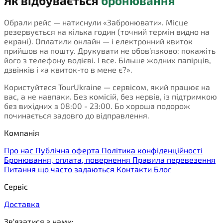
Як відбувається
бронювання
Обрали рейс — натиснули «Забронювати». Місце
резервується на кілька годин (точний термін видно на
екрані). Оплатили онлайн — і електронний квиток
прийшов на пошту. Друкувати не обов’язково: покажіть
його з телефону водієві. І все. Більше жодних папірців,
дзвінків і «а квиток-то в мене є?».
Користуйтеся TourUkraine — сервісом, який працює на
вас, а не навпаки. Без комісій, без нервів, із підтримкою
без вихідних з 08:00 - 23:00. Бо хороша подорож
починається задовго до відправлення.
Компанія
Про нас
Публічна оферта
Політика конфіденційності
Бронювання, оплата, повернення
Правила перевезення
Питання що часто задаються
Контакти
Блог
Сервіс
Доставка
Зв'язатися з нами: