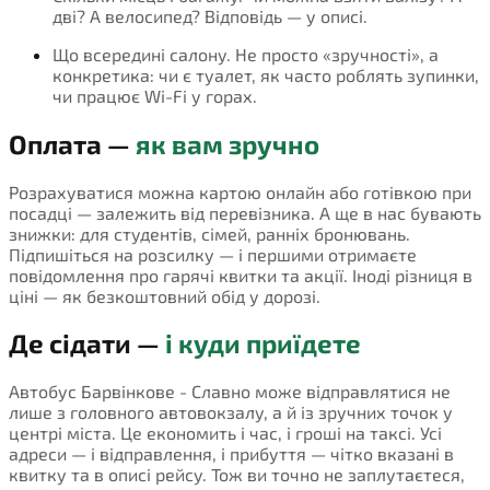
дві? А велосипед? Відповідь — у описі.
Що всередині салону. Не просто «зручності», а
конкретика: чи є туалет, як часто роблять зупинки,
чи працює Wi-Fi у горах.
Оплата —
як вам зручно
Розрахуватися можна картою онлайн або готівкою при
посадці — залежить від перевізника. А ще в нас бувають
знижки: для студентів, сімей, ранніх бронювань.
Підпишіться на розсилку — і першими отримаєте
повідомлення про гарячі квитки та акції. Іноді різниця в
ціні — як безкоштовний обід у дорозі.
Де сідати —
і куди приїдете
Автобус Барвінкове - Славно може відправлятися не
лише з головного автовокзалу, а й із зручних точок у
центрі міста. Це економить і час, і гроші на таксі. Усі
адреси — і відправлення, і прибуття — чітко вказані в
квитку та в описі рейсу. Тож ви точно не заплутаєтеся,