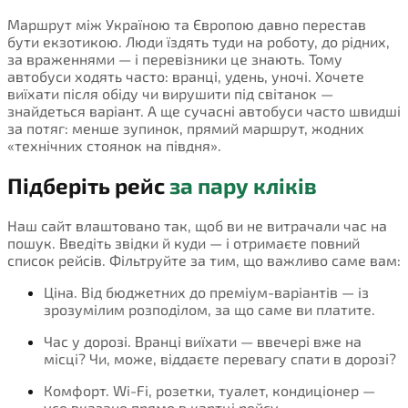
Маршрут між Україною та Європою давно перестав
бути екзотикою. Люди їздять туди на роботу, до рідних,
за враженнями — і перевізники це знають. Тому
автобуси ходять часто: вранці, удень, уночі. Хочете
виїхати після обіду чи вирушити під світанок —
знайдеться варіант. А ще сучасні автобуси часто швидші
за потяг: менше зупинок, прямий маршрут, жодних
«технічних стоянок на півдня».
Підберіть рейс
за пару кліків
Наш сайт влаштовано так, щоб ви не витрачали час на
пошук. Введіть звідки й куди — і отримаєте повний
список рейсів. Фільтруйте за тим, що важливо саме вам:
Ціна. Від бюджетних до преміум-варіантів — із
зрозумілим розподілом, за що саме ви платите.
Час у дорозі. Вранці виїхати — ввечері вже на
місці? Чи, може, віддаєте перевагу спати в дорозі?
Комфорт. Wi-Fi, розетки, туалет, кондиціонер —
усе вказано прямо в картці рейсу.