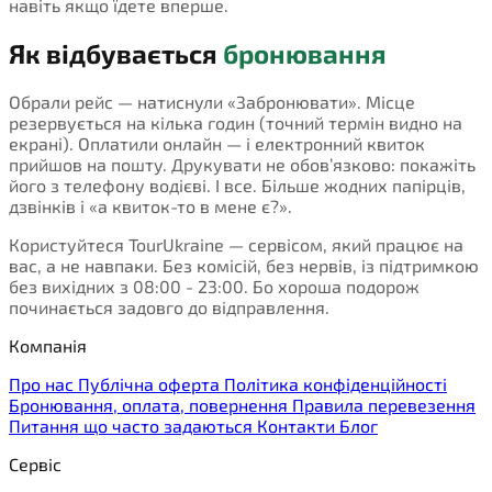
навіть якщо їдете вперше.
Як відбувається
бронювання
Обрали рейс — натиснули «Забронювати». Місце
резервується на кілька годин (точний термін видно на
екрані). Оплатили онлайн — і електронний квиток
прийшов на пошту. Друкувати не обов’язково: покажіть
його з телефону водієві. І все. Більше жодних папірців,
дзвінків і «а квиток-то в мене є?».
Користуйтеся TourUkraine — сервісом, який працює на
вас, а не навпаки. Без комісій, без нервів, із підтримкою
без вихідних з 08:00 - 23:00. Бо хороша подорож
починається задовго до відправлення.
Компанія
Про нас
Публічна оферта
Політика конфіденційності
Бронювання, оплата, повернення
Правила перевезення
Питання що часто задаються
Контакти
Блог
Сервіс