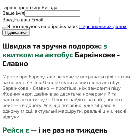
Гарячі пропозиції
Вигода
Ваше ім'я
Введіть ваш Email
Я погоджуюсь на обробку моїх
Персональних даних
Підписатися
Швидка та зручна подорож:
з
квитком на автобус
Барвінкове -
Славно
Мрієте про Європу, але не хочете витрачати цілі статки
на переліт? З TourUkraine купити квиток на автобус
Барвінкове - Славно — простіше, ніж замовити піцу.
Жодних черг, дзвінків за десятьма номерами й «а
раптом не встигну?». Просто зайдіть на сайт, оберіть
рейс — і в дорогу. Усе, що потрібно, уже зібрано в
одному місці: актуальні маршрути, реальні ціни, чесні
відгуки.
Рейси є
— і не раз на тиждень