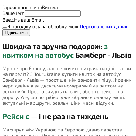
Гарячі пропозиції
Вигода
Ваше ім'я
Введіть ваш Email
Я погоджуюсь на обробку моїх
Персональних даних
Підписатися
Швидка та зручна подорож:
з
квитком на автобус
Бамберг - Львів
Мрієте про Європу, але не хочете витрачати цілі статки
на переліт? З TourUkraine купити квиток на автобус
Бамберг - Львів — простіше, ніж замовити піцу. Жодних
черг, дзвінків за десятьма номерами й «а раптом не
встигну?». Просто зайдіть на сайт, оберіть рейс — і в
дорогу. Усе, що потрібно, уже зібрано в одному місці:
актуальні маршрути, реальні ціни, чесні відгуки.
Рейси є
— і не раз на тиждень
Маршрут між Україною та Європою давно перестав
бути екзотикою. Люди їздять туди на роботу, до рідних,