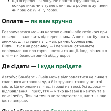
Що всередині салону. Не просто «зручності», а
конкретика: чи є туалет, як часто роблять зупинки,
чи працює Wi-Fi у горах.
Оплата —
як вам зручно
Розрахуватися можна картою онлайн або готівкою при
посадці — залежить від перевізника. А ще в нас бувають
знижки: для студентів, сімей, ранніх бронювань.
Підпишіться на розсилку — і першими отримаєте
повідомлення про гарячі квитки та акції. Іноді різниця в
ціні — як безкоштовний обід у дорозі.
Де сідати —
і куди приїдете
Автобус Бамберг - Львів може відправлятися не лише з
головного автовокзалу, а й із зручних точок у центрі
міста. Це економить і час, і гроші на таксі. Усі адреси — і
відправлення, і прибуття — чітко вказані в квитку та в
описі рейсу. Тож ви точно не заплутаєтеся, навіть якщо
їдете вперше.