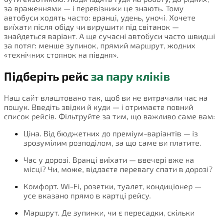
за враженнями — і перевізники це знають. Тому
автобуси ходять часто: вранці, удень, уночі. Хочете
виїхати після обіду чи вирушити під світанок —
знайдеться варіант. А ще сучасні автобуси часто швидші
за потяг: менше зупинок, прямий маршрут, жодних
«технічних стоянок на півдня».
Підберіть рейс
за пару кліків
Наш сайт влаштовано так, щоб ви не витрачали час на
пошук. Введіть звідки й куди — і отримаєте повний
список рейсів. Фільтруйте за тим, що важливо саме вам:
Ціна. Від бюджетних до преміум-варіантів — із
зрозумілим розподілом, за що саме ви платите.
Час у дорозі. Вранці виїхати — ввечері вже на
місці? Чи, може, віддаєте перевагу спати в дорозі?
Комфорт. Wi-Fi, розетки, туалет, кондиціонер —
усе вказано прямо в картці рейсу.
Маршрут. Де зупинки, чи є пересадки, скільки