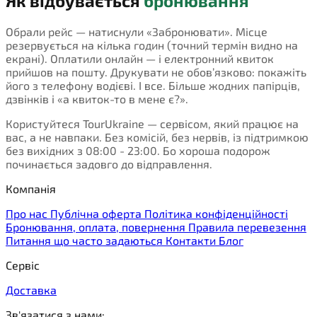
Як відбувається
бронювання
Обрали рейс — натиснули «Забронювати». Місце
резервується на кілька годин (точний термін видно на
екрані). Оплатили онлайн — і електронний квиток
прийшов на пошту. Друкувати не обов’язково: покажіть
його з телефону водієві. І все. Більше жодних папірців,
дзвінків і «а квиток-то в мене є?».
Користуйтеся TourUkraine — сервісом, який працює на
вас, а не навпаки. Без комісій, без нервів, із підтримкою
без вихідних з 08:00 - 23:00. Бо хороша подорож
починається задовго до відправлення.
Компанія
Про нас
Публічна оферта
Політика конфіденційності
Бронювання, оплата, повернення
Правила перевезення
Питання що часто задаються
Контакти
Блог
Сервіс
Доставка
Зв'язатися з нами: