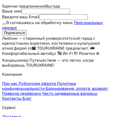
Горячие предложения
Выгода
Ваше имя
Введите ваш Email
Я соглашаюсь на обработку моих
Персональных
данных
Подписаться
Люблин — старинный университетский город с
крепостными воротами, костелами и культурной
атмосферой 📜🏫 TOURUKRAINE предлагает: 🚌
Комфортабельный автобус 📶 Wi-Fi 🔌 Розетки ❄️
Кондиционер Путешествие — это легко, когда
выбираешь TOURUKRAINE!
Компания
Про нас
Публичная оферта
Политика
конфиденциальности
Бронирование, оплата, возврат
Правила перевозки
Часто задаваемые вопросы
Контакты
Блог
Сервис
Доставка